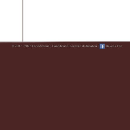
© 2007 - 2026 FoodAvenue |
Conditions Générales d'utilisation
|
Devenir Fan