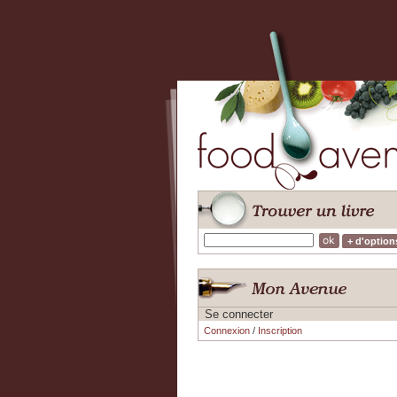
+ d'option
Se connecter
Connexion
/
Inscription