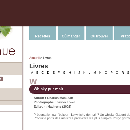
Recettes
Où manger
Où trouver
Prati
Accueil
> Livres
Livres
A
B
C
D
E
F
G
H
I
J
K
L
M
N
O
P
Q
R
S
W
s
Whisky pur malt
Auteur : Charles MacLean
Photographe : Jason Lowe
Editeur : Hachette (2002)
Présentation par l'éditeur : Le whisky de malt ? Un whisky élaboré de
Produit à partir des matières premières les plus simples, l'orge germée 