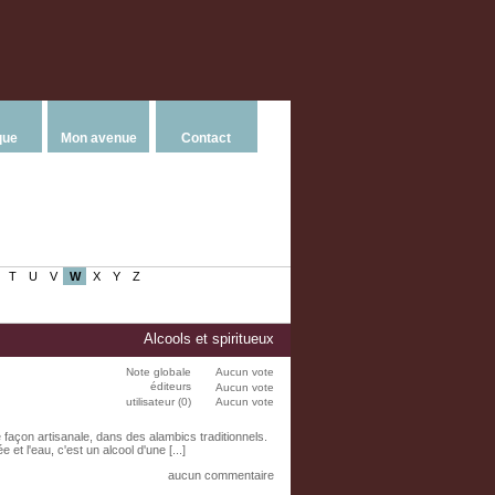
que
Mon avenue
Contact
T
U
V
W
X
Y
Z
Alcools et spiritueux
Note globale
Aucun vote
éditeurs
Aucun vote
utilisateur (0)
Aucun vote
 façon artisanale, dans des alambics traditionnels.
et l'eau, c'est un alcool d'une [...]
aucun commentaire