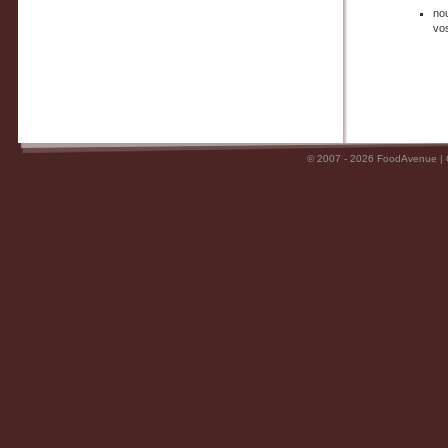
no
vo
© 2007 - 2026 FoodAvenue |