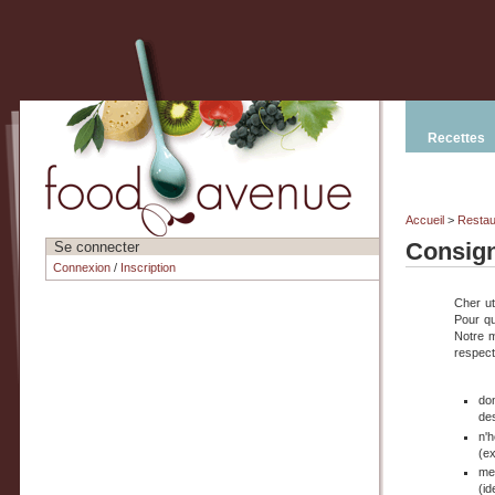
Recettes
Accueil
>
Restau
Consig
Se connecter
Connexion
/
Inscription
Cher ut
Pour qu
Notre m
respect
do
de
n'h
(e
mer
(id