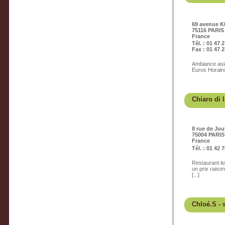
69 avenue K
75116 PARIS
France
Tél. : 01 47 
Fax : 01 47 2
Ambiance asia
Euros Horaire
Chiaro di 
8 rue de Jou
75004 PARIS
France
Tél. : 01 42 
Restaurant it
un prix raiso
[...]
Chloé.S
- 