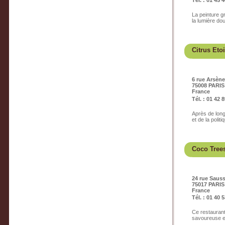
Tél. : 01 45 
La peinture g
la lumière dou
Citrus Etoi
6 rue Arsèn
75008 PARIS
France
Tél. : 01 42 
Après de long
et de la polit
Coco Tree
24 rue Sauss
75017 PARIS
France
Tél. : 01 40 
Ce restaurant
savoureuse et