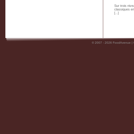
Sur trois niv
classiques en
[...]
© 2007 - 2026 FoodAvenue |