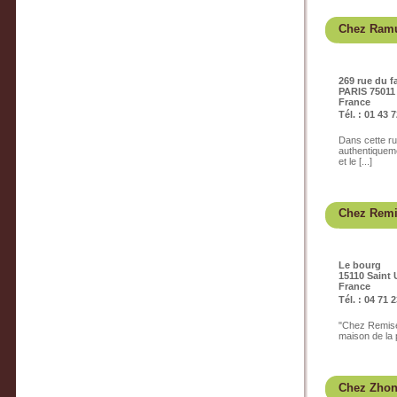
Chez Ram
269 rue du 
PARIS 75011
France
Tél. : 01 43 
Dans cette ru
authentiqueme
et le [...]
Chez Rem
Le bourg
15110 Saint 
France
Tél. : 04 71 
"Chez Remise"
maison de la 
Chez Zho