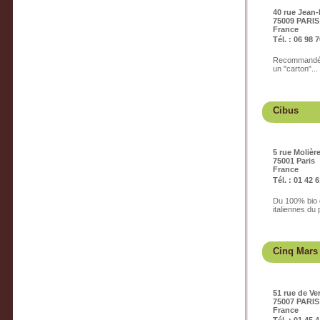
40 rue Jean-
75009 PARIS
France
Tél. : 06 98 
Recommandé pa
un "carton"...
Cibus
5 rue Molièr
75001 Paris
France
Tél. : 01 42 
Du 100% bio d
italiennes du
Cinq Mars
51 rue de Ve
75007 PARIS
France