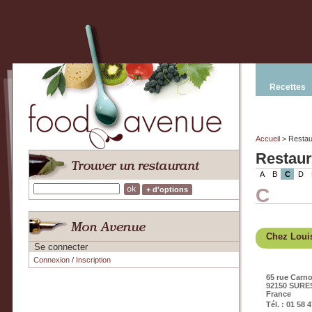
Recettes
Accueil
> Restau
Restaur
A
B
C
D
C
+ d'options
Chez Loui
Se connecter
Connexion
/
Inscription
65 rue Carno
92150 SURE
France
Tél. : 01 58 