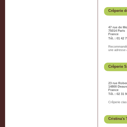
Crêperie d
47 rue de M
75014 Paris
France
Tél. : 01 42 
Recommandé p
une adresse à
Crêperie S
23 rue Rober
14800 Deauvi
France
Tél. : 02 31 
Crêperie clas
Cristina's