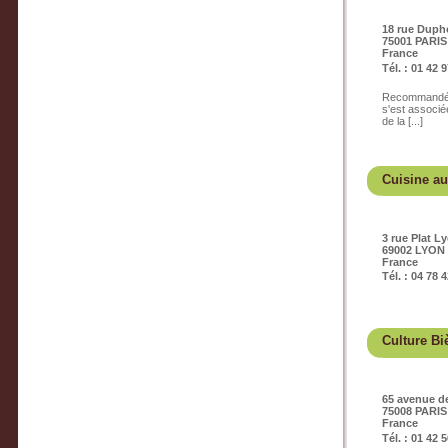
18 rue Duph
75001 PARIS
France
Tél. : 01 42 
Recommandé pa
s'est associé
de la [...]
Cuisine a
3 rue Plat L
69002 LYON
France
Tél. : 04 78 
Culture Bi
65 avenue d
75008 PARIS
France
Tél. : 01 42 