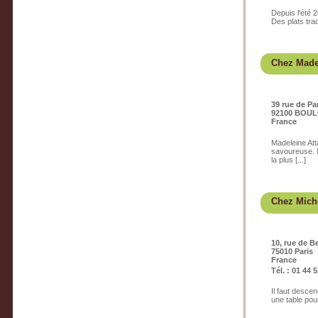
Depuis l'été 
Des plats trad
Chez Made
39 rue de Pa
92100 BOU
France
Madeleine Att
savoureuse. 
la plus [...]
Chez Mich
10, rue de B
75010 Paris
France
Tél. : 01 44 
Il faut desce
une table pou