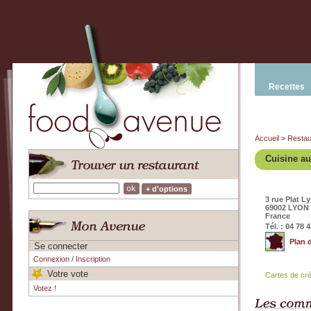
Recettes
Accueil
>
Restau
Cuisine a
+ d'options
3 rue Plat L
69002 LYON
France
Tél. : 04 78 
Plan 
Se connecter
Connexion
/
Inscription
Votre vote
Cartes de cr
Votez !