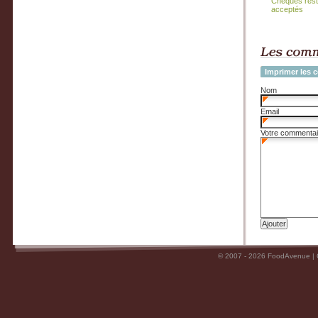
Chèques rest
acceptés
Imprimer les 
Nom
Email
Votre commentai
© 2007 - 2026 FoodAvenue |