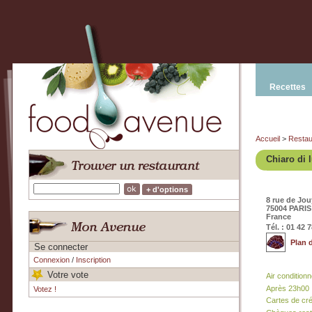
Recettes
Accueil
>
Restau
Chiaro di 
+ d'options
8 rue de Jou
75004 PARIS
France
Tél. : 01 42 
Plan 
Se connecter
Connexion
/
Inscription
Votre vote
Air condition
Après 23h00
Votez !
Cartes de cr