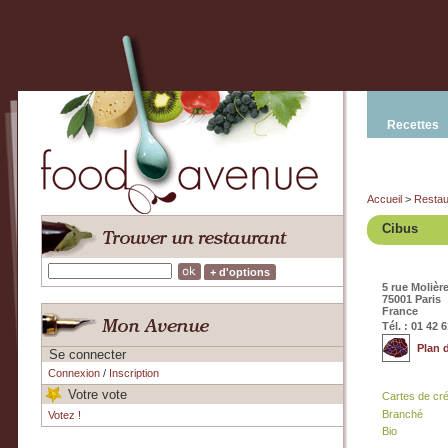
Recettes
Accueil
>
Restau
Cibus
+ d'options
5 rue Molièr
75001 Paris
France
Tél. : 01 42 
Plan 
Se connecter
Connexion
/
Inscription
Votre vote
Cartes de cr
Branché
Votez !
Bio