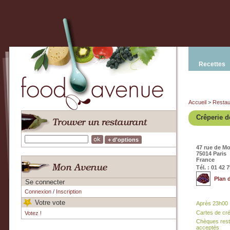
Recettes
Accueil
>
Restau
Crêperie d
+ d'options
47 rue de M
75014 Paris
France
Tél. : 01 42 
Plan 
Se connecter
Connexion
/
Inscription
Votre vote
Après 23h00
Cartes de cr
Votez !
Chèques rest
acceptés