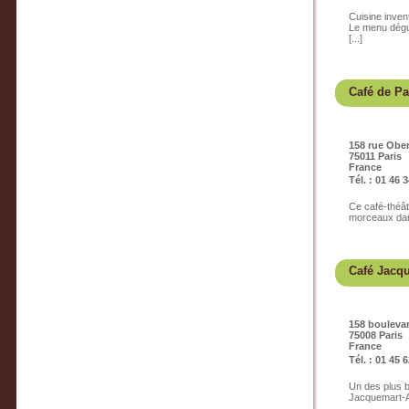
Cuisine inven
Le menu dégu
[...]
Café de Pa
158 rue Obe
75011 Paris
France
Tél. : 01 46 
Ce café-théât
morceaux dans
Café Jacq
158 boulev
75008 Paris
France
Tél. : 01 45 
Un des plus b
Jacquemart-An