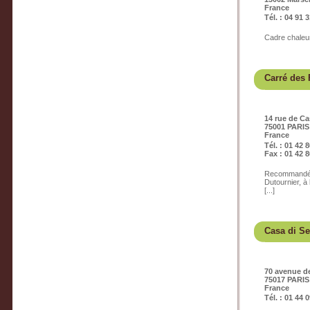
France
Tél. : 04 91 
Cadre chaleur
Carré des 
14 rue de Ca
75001 PARIS
France
Tél. : 01 42 
Fax : 01 42 8
Recommandé pa
Dutournier, à 
[...]
Casa di Se
70 avenue d
75017 PARIS
France
Tél. : 01 44 