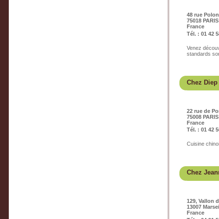
48 rue Polo
75018 PARIS
France
Tél. : 01 42 
Venez découvr
standards son
Chez Diep
22 rue de Po
75008 PARIS
France
Tél. : 01 42 
Cuisine chino
Chez Jean
129, Vallon 
13007 Marsei
France