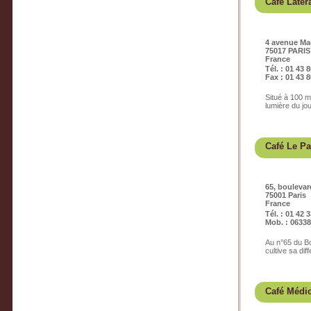
Café Latér
4 avenue M
75017 PARIS
France
Tél. : 01 43 
Fax : 01 43 8
Situé à 100 m
lumière du jou
Café Le Pa
65, bouleva
75001 Paris
France
Tél. : 01 42 
Mob. : 0633
Au n°65 du Bo
cultive sa dif
Café Médic