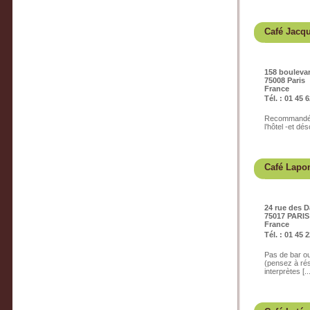
Café Jacq
158 boulev
75008 Paris
France
Tél. : 01 45 
Recommandé p
l’hôtel -et d
Café Lapo
24 rue des 
75017 PARIS
France
Tél. : 01 45 
Pas de bar ou
(pensez à rés
interprètes [...