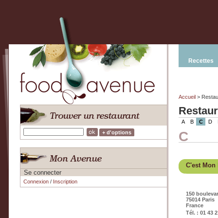
Recettes
Accueil
> Restau
Restaur
A
B
C
D
C
+ d'options
C'est Mon 
Se connecter
Connexion
/
Inscription
150 bouleva
75014 Paris
France
Tél. : 01 43 