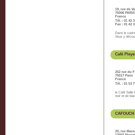
19, rue de V
75006 PARIS
France
Tél. : 01 42 
Fax : 01 42 3
Dans le cadre
Vous y découv
Café Pleye
252 rue du 
75017 Paris
France
Tél. : 01 53 
le Café Salle
noir et de bla
CAFOUCH 
20, rue Maz
13002 Marsei