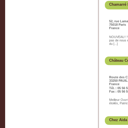
Chamarré 
52, rue Lama
75018 Paris
France
NOUVEAU ! VO
pas de nous ép
du [...]
Château C
Route des C
33250 PAUI
France
Tél. : 05 56 
Fax : 05 56 5
Meilleur Ouvr
étoilés, Patri
Chez Aida