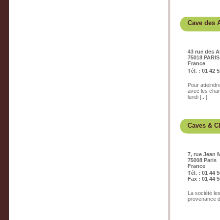
Cave des 
43 rue des 
75018 PARIS
France
Tél. : 01 42 
Pour atteindr
avec les char
lundi [...]
Caves & C
7, rue Jean
75008 Paris
France
Tél. : 01 44 
Fax : 01 44 5
La société le
provenance de