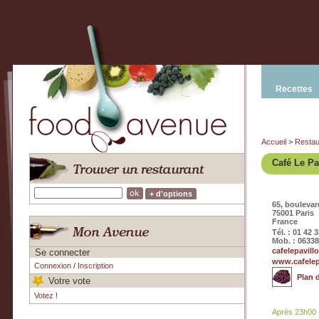
Recettes
Accueil
>
Restau
Café Le Pa
+ d'options
65, bouleva
75001 Paris
France
Tél. : 01 42 
Mob. : 0633
cafelepavil
Se connecter
www.cafelep
Connexion
/
Inscription
Plan 
Votre vote
Votez !
Après 23h00