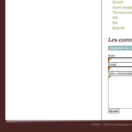
Brunch
Cadre except
Terrasse ou j
Wifi
Bar
Branché
Imprimer les 
Nom
Email
Votre commentai
© 2007 - 2026 FoodAvenue |