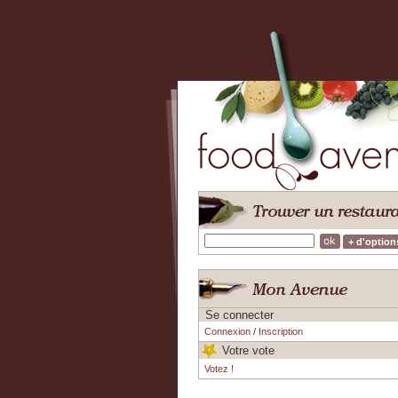
+ d'option
Se connecter
Connexion
/
Inscription
Votre vote
Votez !