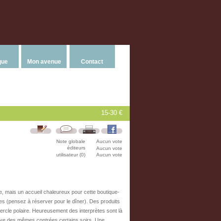
que
Mon avenue
Contact
15-30 €
Note globale
Aucun vote
éditeurs
Aucun vote
utilisateur (0)
Aucun vote
e, mais un accueil chaleureux pour cette boutique-
es (pensez à réserver pour le dîner). Des produits
rcle polaire. Heureusement des interprètes sont là
live des mêmes contrées certains soirs. Une