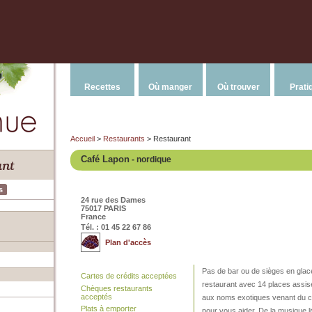
Recettes
Où manger
Où trouver
Prati
Accueil
>
Restaurants
> Restaurant
Café Lapon
- nordique
s
24 rue des Dames
75017 PARIS
France
Tél. : 01 45 22 67 86
Plan d'accès
Pas de bar ou de sièges en glac
Cartes de crédits acceptées
restaurant avec 14 places assis
Chèques restaurants
acceptés
aux noms exotiques venant du ce
Plats à emporter
pour vous aider. De la musique 