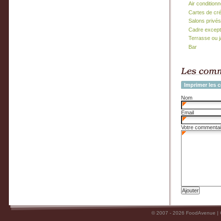
Air condition
Cartes de cr
Salons privés
Cadre except
Terrasse ou j
Bar
Imprimer les 
Nom
Email
Votre commentai
© 2007 - 2026 FoodAvenue |