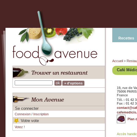
Recettes
Accueil
>
Restau
Café Médic
+ d'options
19, rue de V
75006 PARIS
France
Tél. : 01 42 
Fax : 01 42 3
contact@ca
Se connecter
cafemedicis
Connexion
/
Inscription
Plan 
Votre vote
Votez !
Accès handi