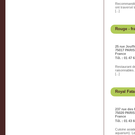
Recommandé pa
ont traversé 
[...]
Rouge
- fr
25 rue Jouf
75017 PARIS
France
Tél. : 01 47 
Restaurant de 
raisonnables. 
[...]
Royal Fata
237 rue des
75020 PARIS
France
Tél. : 01 43 
Cuisine asiat
aquarium). Le