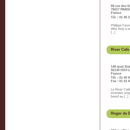
69 rue des 
75017 PARIS
France
Tél. : 01 45 
Philippe Favr
Why Not) a ou
[...]
River Cafe
146 quai Sta
92130 ISSY
France
Tél. : 01 40 
Fax : 01 41 4
Le River Café
inventive emp
boeuf au [...]
Roger de 