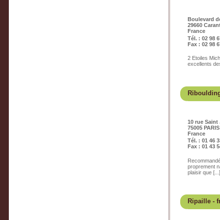
Boulevard de
29660 Caran
France
Tél. : 02 98 
Fax : 02 98 6
2 Etoiles Mich
excellents de
Ribouldin
10 rue Saint
75005 PARIS
France
Tél. : 01 46 
Fax : 01 43 5
Recommandé p
proprement na
plaisir que [...
Ripaille
- f