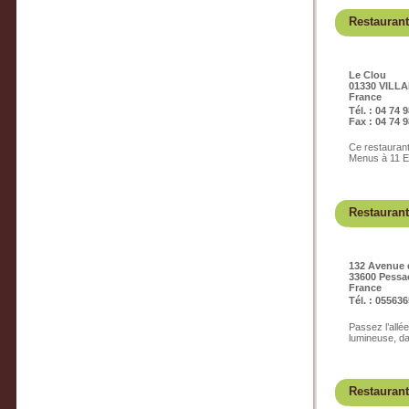
Restauran
Le Clou
01330 VILL
France
Tél. : 04 74 
Fax : 04 74 9
Ce restaurant,
Menus à 11 Eu
Restaurant
132 Avenue 
33600 Pessa
France
Tél. : 05563
Passez l’allé
lumineuse, da
Restaurant