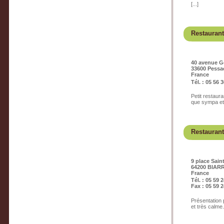
[...]
Restauran
40 avenue G
33600 Pessa
France
Tél. : 05 56 
Petit restaura
que sympa et o
Restaurant
9 place Sain
64200 BIAR
France
Tél. : 05 59 
Fax : 05 59 2
Présentation 
et très calme.