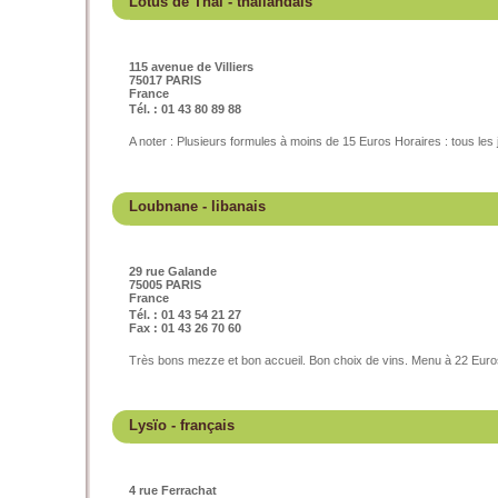
Lotus de Thaï
- thaïlandais
115 avenue de Villiers
75017 PARIS
France
Tél. : 01 43 80 89 88
A noter : Plusieurs formules à moins de 15 Euros Horaires : tous les
Loubnane
- libanais
29 rue Galande
75005 PARIS
France
Tél. : 01 43 54 21 27
Fax : 01 43 26 70 60
Très bons mezze et bon accueil. Bon choix de vins. Menu à 22 Euro
Lysïo
- français
4 rue Ferrachat