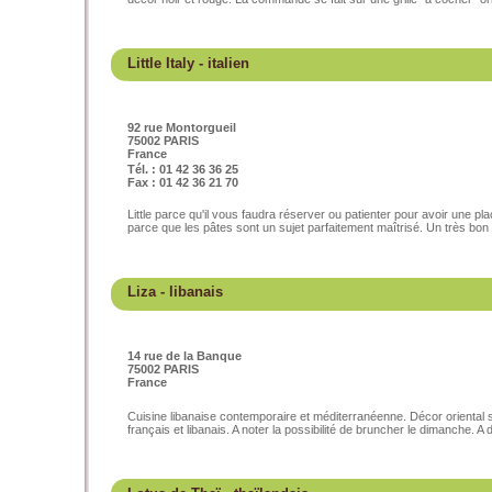
Little Italy
- italien
92 rue Montorgueil
75002 PARIS
France
Tél. : 01 42 36 36 25
Fax : 01 42 36 21 70
Little parce qu'il vous faudra réserver ou patienter pour avoir une pl
parce que les pâtes sont un sujet parfaitement maîtrisé. Un très bon r
Liza
- libanais
14 rue de la Banque
75002 PARIS
France
Cuisine libanaise contemporaire et méditerranéenne. Décor oriental s
français et libanais. A noter la possibilité de bruncher le dimanche. A