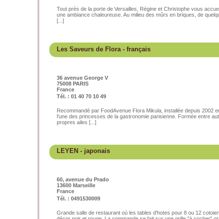
Tout près de la porte de Versailles, Régine et Christophe vous accueil
une ambiance chaleureuse. Au milieu des mûrs en briques, de quelque
[...]
Les Saveurs de Flora
- français
36 avenue George V
75008 PARIS
France
Tél. : 01 40 70 10 49
Recommandé par FoodAvenue Flora Mikula, installée depuis 2002 en
l'une des princesses de la gastronomie parisienne. Formée entre aut
propres ailes [...]
LEYEN
- japonais
60, avenue du Prado
13600 Marseille
France
Tél. : 0491530009
Grande salle de restaurant où les tables d'hotes pour 8 ou 12 cotoie
décor noir et rouge. La commande se fait sur une grille "à cocher" orig