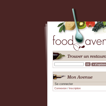
+ d'option
Se connecter
Connexion
/
Inscription