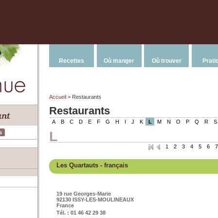
Recettes
Où manger
Où trouver
Prati
Accueil
> Restaurants
Restaurants
A
B
C
D
E
F
G
H
I
J
K
L
M
N
O
P
Q
R
S
L
s
1
2
3
4
5
6
7
Les Quartauts
- français
19 rue Georges-Marie
92130 ISSY-LES-MOULINEAUX
France
Tél. : 01 46 42 29 38