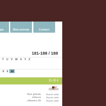
que
Mon avenue
Contact
181-188 / 188
T
U
V
W
X
Y
Z
8
9
10
15-30 €
Note globale
Aucun vote
éditeurs
Aucun vote
utilisateur (0)
Aucun vote