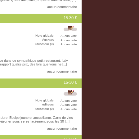
aucun commentaire
15-30 €
Note globale
Aucun vote
éditeurs
Aucun vote
utilisateur (0)
Aucun vote
ace dans ce sympathique petit restaurant. Italy
apport qualité prix, dès lors que vous ne [...]
aucun commentaire
15-30 €
Note globale
Aucun vote
éditeurs
Aucun vote
utilisateur (0)
Aucun vote
obre. Equipe jeune et accueillante. Carte de vins
 déjeuner sous serez facilement sous les 30 [...]
aucun commentaire