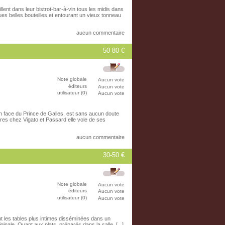
lent dans leur bistrot-bar-à-vin tous les midis dans
s belles bouteilles et entourant un vieux tonneau
aucun commentaire
50-80 €
Note globale
Aucun vote
éditeurs
Aucun vote
utilisateur (0)
Aucun vote
 face du Prince de Galles, est sans aucun doute
res chez Vigato et Passard elle vole de ses
aucun commentaire
30-50 €
Note globale
Aucun vote
éditeurs
Aucun vote
utilisateur (0)
Aucun vote
nt les tables plus intimes disséminées dans un
inale. Quant aux plats, préparés dans la salle, [...]