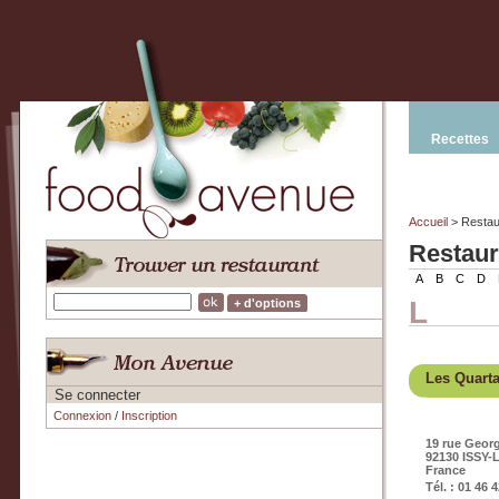
Recettes
Accueil
> Restau
Restaur
A
B
C
D
L
+ d'options
Les Quart
Se connecter
Connexion
/
Inscription
19 rue Geor
92130 ISSY
France
Tél. : 01 46 