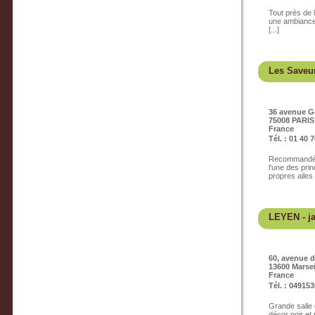
Tout près de 
une ambiance 
[...]
Les Saveur
36 avenue G
75008 PARIS
France
Tél. : 01 40 
Recommandé p
l'une des pri
propres ailes [
LEYEN
- j
60, avenue 
13600 Marsei
France
Tél. : 04915
Grande salle 
décor noir et 