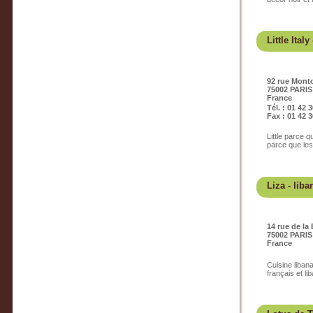
Little Italy
92 rue Monto
75002 PARIS
France
Tél. : 01 42 
Fax : 01 42 3
Little parce q
parce que les 
Liza
- liba
14 rue de la
75002 PARIS
France
Cuisine liban
français et li