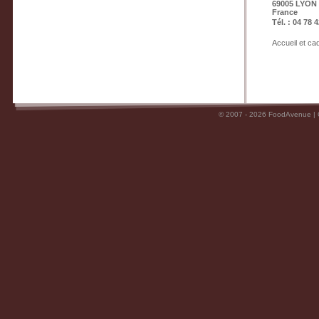
69005 LYON
France
Tél. : 04 78 
Accueil et c
© 2007 - 2026 FoodAvenue |