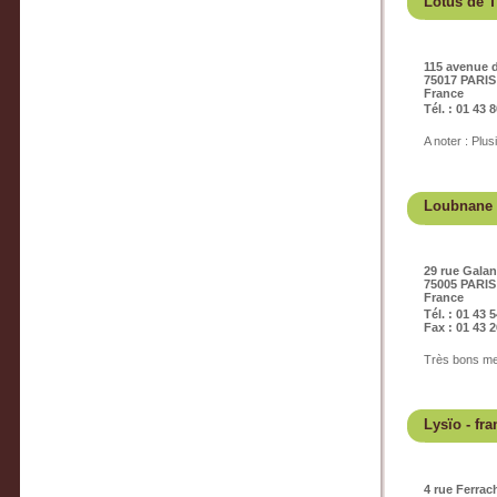
Lotus de T
115 avenue d
75017 PARIS
France
Tél. : 01 43 
A noter : Plu
Loubnane
29 rue Gala
75005 PARIS
France
Tél. : 01 43 
Fax : 01 43 2
Très bons mez
Lysïo
- fra
4 rue Ferrac