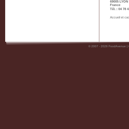
69005 LYON
France
Tél. : 04 78 
Accueil et c
© 2007 - 2026 FoodAvenue |