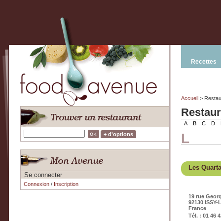
Recettes
Accueil
> Restau
Restaur
A
B
C
D
L
+ d'options
Les Quart
Se connecter
Connexion
/
Inscription
19 rue Geor
92130 ISSY
France
Tél. : 01 46 