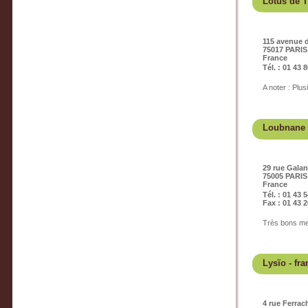
Lotus de T
115 avenue d
75017 PARIS
France
Tél. : 01 43 
A noter : Plu
Loubnane
29 rue Gala
75005 PARIS
France
Tél. : 01 43 
Fax : 01 43 2
Très bons mez
Lysïo
- fra
4 rue Ferrac