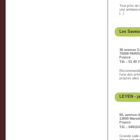
Tout près de 
une ambiance 
[...]
Les Saveur
36 avenue G
75008 PARIS
France
Tél. : 01 40 
Recommandé p
l'une des pri
propres ailes [
LEYEN
- j
60, avenue 
13600 Marsei
France
Tél. : 04915
Grande salle 
décor noir et 