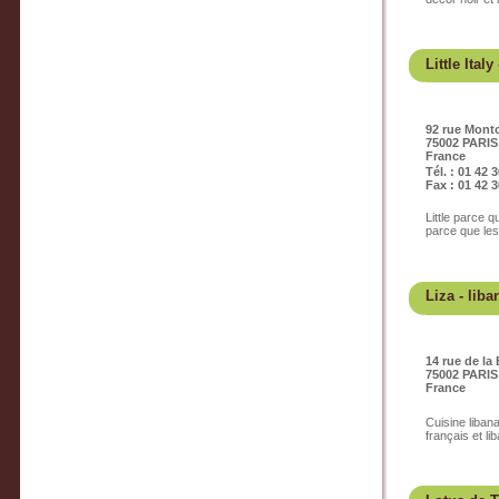
Little Italy
92 rue Monto
75002 PARIS
France
Tél. : 01 42 
Fax : 01 42 3
Little parce q
parce que les 
Liza
- liba
14 rue de la
75002 PARIS
France
Cuisine liban
français et li