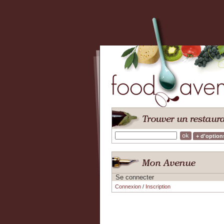
+ d'option
Se connecter
Connexion
/
Inscription