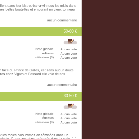
lent dans leur bistrot-bar-à-vin tous les midis dans
s belles bouteilles et entourant un vieux tonneau
aucun commentaire
50-80 €
Note globale
Aucun vote
éditeurs
Aucun vote
utilisateur (0)
Aucun vote
 face du Prince de Galles, est sans aucun doute
res chez Vigato et Passard elle vole de ses
aucun commentaire
30-50 €
Note globale
Aucun vote
éditeurs
Aucun vote
utilisateur (0)
Aucun vote
nt les tables plus intimes disséminées dans un
inale. Quant aux plats, préparés dans la salle, [...]