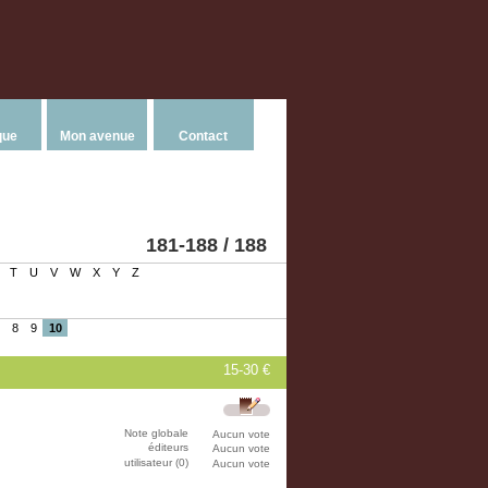
que
Mon avenue
Contact
181-188 / 188
T
U
V
W
X
Y
Z
8
9
10
15-30 €
Note globale
Aucun vote
éditeurs
Aucun vote
utilisateur (0)
Aucun vote