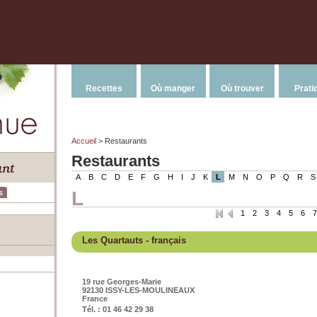
Recettes
Où manger
Où trouver
Prati
Accueil
> Restaurants
Restaurants
A
B
C
D
E
F
G
H
I
J
K
L
M
N
O
P
Q
R
S
L
s
1
2
3
4
5
6
7
Les Quartauts
- français
19 rue Georges-Marie
92130 ISSY-LES-MOULINEAUX
France
Tél. : 01 46 42 29 38