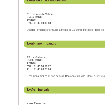
Lotus de Thaï
- thaïlandais
115 avenue de Villiers
75017 PARIS
France
Tél. : 01 43 80 89 88
A noter : Plusieurs formules à moins de 15 Euros Horaires : tous les
Loubnane
- libanais
29 rue Galande
75005 PARIS
France
Tél. : 01 43 54 21 27
Fax : 01 43 26 70 60
Très bons mezze et bon accueil. Bon choix de vins. Menu à 22 Euro
Lysïo
- français
4 rue Ferrachat