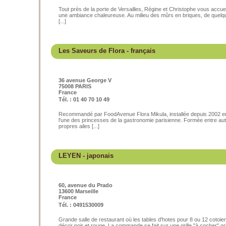
Tout près de la porte de Versailles, Régine et Christophe vous accueil
une ambiance chaleureuse. Au milieu des mûrs en briques, de quelque
[...]
Les Saveurs de Flora
- français
36 avenue George V
75008 PARIS
France
Tél. : 01 40 70 10 49
Recommandé par FoodAvenue Flora Mikula, installée depuis 2002 en
l'une des princesses de la gastronomie parisienne. Formée entre aut
propres ailes [...]
LEYEN
- japonais
60, avenue du Prado
13600 Marseille
France
Tél. : 0491530009
Grande salle de restaurant où les tables d'hotes pour 8 ou 12 cotoie
décor noir et rouge. La commande se fait sur une grille "à cocher" orig