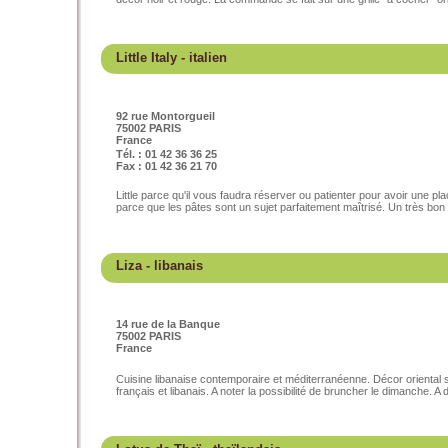
Little Italy
- italien
92 rue Montorgueil
75002 PARIS
France
Tél. : 01 42 36 36 25
Fax : 01 42 36 21 70
Little parce qu'il vous faudra réserver ou patienter pour avoir une pl
parce que les pâtes sont un sujet parfaitement maîtrisé. Un très bon r
Liza
- libanais
14 rue de la Banque
75002 PARIS
France
Cuisine libanaise contemporaire et méditerranéenne. Décor oriental s
français et libanais. A noter la possibilité de bruncher le dimanche. A