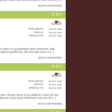
aucun commentaire
15-30 €
Note globale
Aucun vote
éditeurs
Aucun vote
utilisateur (0)
Aucun vote
ace dans ce sympathique petit restaurant. Italy
apport qualité prix, dès lors que vous ne [...]
aucun commentaire
15-30 €
Note globale
Aucun vote
éditeurs
Aucun vote
utilisateur (0)
Aucun vote
obre. Equipe jeune et accueillante. Carte de vins
 déjeuner sous serez facilement sous les 30 [...]
aucun commentaire