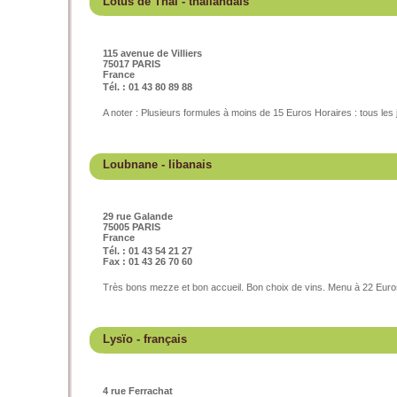
Lotus de Thaï
- thaïlandais
115 avenue de Villiers
75017 PARIS
France
Tél. : 01 43 80 89 88
A noter : Plusieurs formules à moins de 15 Euros Horaires : tous les
Loubnane
- libanais
29 rue Galande
75005 PARIS
France
Tél. : 01 43 54 21 27
Fax : 01 43 26 70 60
Très bons mezze et bon accueil. Bon choix de vins. Menu à 22 Euro
Lysïo
- français
4 rue Ferrachat