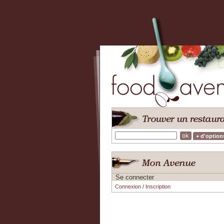
+ d'option
Se connecter
Connexion
/
Inscription