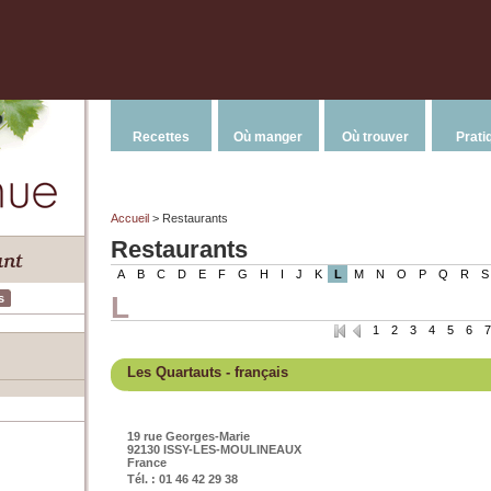
Recettes
Où manger
Où trouver
Prati
Accueil
> Restaurants
Restaurants
A
B
C
D
E
F
G
H
I
J
K
L
M
N
O
P
Q
R
S
L
s
1
2
3
4
5
6
7
Les Quartauts
- français
19 rue Georges-Marie
92130 ISSY-LES-MOULINEAUX
France
Tél. : 01 46 42 29 38