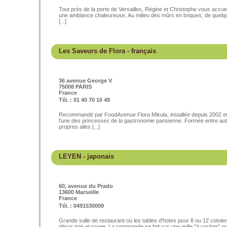
Tout près de la porte de Versailles, Régine et Christophe vous accueil
une ambiance chaleureuse. Au milieu des mûrs en briques, de quelque
[...]
Les Saveurs de Flora
- français
36 avenue George V
75008 PARIS
France
Tél. : 01 40 70 10 49
Recommandé par FoodAvenue Flora Mikula, installée depuis 2002 en
l'une des princesses de la gastronomie parisienne. Formée entre aut
propres ailes [...]
LEYEN
- japonais
60, avenue du Prado
13600 Marseille
France
Tél. : 0491530009
Grande salle de restaurant où les tables d'hotes pour 8 ou 12 cotoie
décor noir et rouge. La commande se fait sur une grille "à cocher" orig