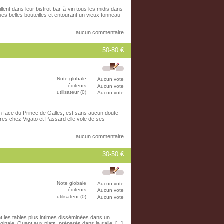
lent dans leur bistrot-bar-à-vin tous les midis dans
s belles bouteilles et entourant un vieux tonneau
aucun commentaire
50-80 €
Note globale
Aucun vote
éditeurs
Aucun vote
utilisateur (0)
Aucun vote
 face du Prince de Galles, est sans aucun doute
res chez Vigato et Passard elle vole de ses
aucun commentaire
30-50 €
Note globale
Aucun vote
éditeurs
Aucun vote
utilisateur (0)
Aucun vote
nt les tables plus intimes disséminées dans un
inale. Quant aux plats, préparés dans la salle, [...]