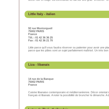
Little Italy
- italien
92 rue Montorgueil
75002 PARIS
France
Tél. : 01 42 36 36 25
Fax : 01 42 36 21 70
Little parce qu'il vous faudra réserver ou patienter pour avoir une pl
parce que les pâtes sont un sujet parfaitement maîtrisé. Un très bon r
Liza
- libanais
14 rue de la Banque
75002 PARIS
France
Cuisine libanaise contemporaire et méditerranéenne. Décor oriental s
français et libanais. A noter la possibilité de bruncher le dimanche. A