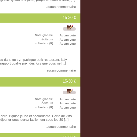
aucun commentaire
15-30 €
Note globale
Aucun vote
éditeurs
Aucun vote
utilisateur (0)
Aucun vote
ace dans ce sympathique petit restaurant. Italy
apport qualité prix, dès lors que vous ne [...]
aucun commentaire
15-30 €
Note globale
Aucun vote
éditeurs
Aucun vote
utilisateur (0)
Aucun vote
obre. Equipe jeune et accueillante. Carte de vins
 déjeuner sous serez facilement sous les 30 [...]
aucun commentaire