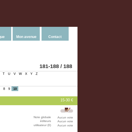
que
Mon avenue
Contact
181-188 / 188
T
U
V
W
X
Y
Z
8
9
10
15-30 €
Note globale
Aucun vote
éditeurs
Aucun vote
utilisateur (0)
Aucun vote