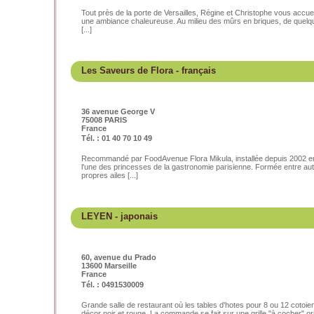
Tout près de la porte de Versailles, Régine et Christophe vous accueil
une ambiance chaleureuse. Au milieu des mûrs en briques, de quelque
[...]
Les Saveurs de Flora
- français
36 avenue George V
75008 PARIS
France
Tél. : 01 40 70 10 49
Recommandé par FoodAvenue Flora Mikula, installée depuis 2002 en
l'une des princesses de la gastronomie parisienne. Formée entre aut
propres ailes [...]
LEYEN
- japonais
60, avenue du Prado
13600 Marseille
France
Tél. : 0491530009
Grande salle de restaurant où les tables d'hotes pour 8 ou 12 cotoie
décor noir et rouge. La commande se fait sur une grille "à cocher" orig