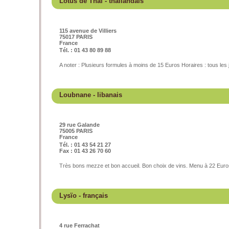
Lotus de Thaï
- thaïlandais
115 avenue de Villiers
75017 PARIS
France
Tél. : 01 43 80 89 88
A noter : Plusieurs formules à moins de 15 Euros Horaires : tous les
Loubnane
- libanais
29 rue Galande
75005 PARIS
France
Tél. : 01 43 54 21 27
Fax : 01 43 26 70 60
Très bons mezze et bon accueil. Bon choix de vins. Menu à 22 Euro
Lysïo
- français
4 rue Ferrachat