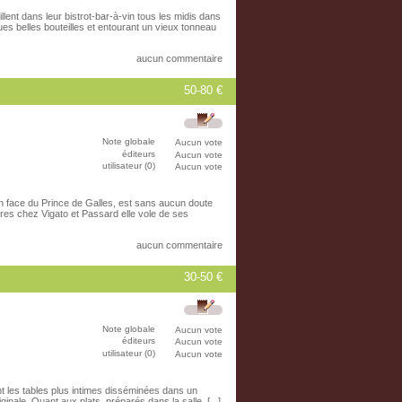
lent dans leur bistrot-bar-à-vin tous les midis dans
s belles bouteilles et entourant un vieux tonneau
aucun commentaire
50-80 €
Note globale
Aucun vote
éditeurs
Aucun vote
utilisateur (0)
Aucun vote
 face du Prince de Galles, est sans aucun doute
res chez Vigato et Passard elle vole de ses
aucun commentaire
30-50 €
Note globale
Aucun vote
éditeurs
Aucun vote
utilisateur (0)
Aucun vote
nt les tables plus intimes disséminées dans un
inale. Quant aux plats, préparés dans la salle, [...]