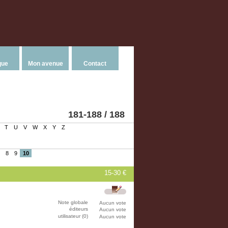
que
Mon avenue
Contact
181-188 / 188
T
U
V
W
X
Y
Z
8
9
10
15-30 €
Note globale
Aucun vote
éditeurs
Aucun vote
utilisateur (0)
Aucun vote