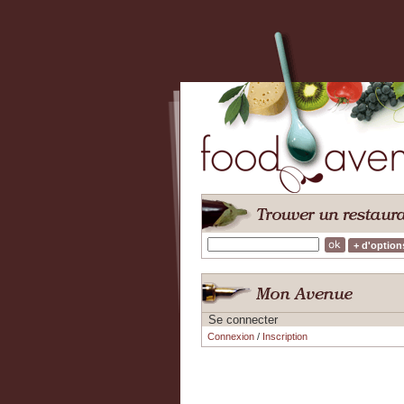
+ d'option
Se connecter
Connexion
/
Inscription