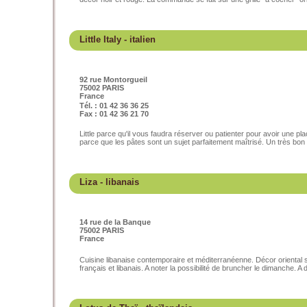
Little Italy
- italien
92 rue Montorgueil
75002 PARIS
France
Tél. : 01 42 36 36 25
Fax : 01 42 36 21 70
Little parce qu'il vous faudra réserver ou patienter pour avoir une pl
parce que les pâtes sont un sujet parfaitement maîtrisé. Un très bon r
Liza
- libanais
14 rue de la Banque
75002 PARIS
France
Cuisine libanaise contemporaire et méditerranéenne. Décor oriental s
français et libanais. A noter la possibilité de bruncher le dimanche. A