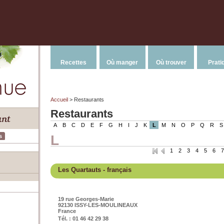
Recettes
Où manger
Où trouver
Prati
Accueil
> Restaurants
Restaurants
A
B
C
D
E
F
G
H
I
J
K
L
M
N
O
P
Q
R
S
L
s
1
2
3
4
5
6
7
Les Quartauts
- français
19 rue Georges-Marie
92130 ISSY-LES-MOULINEAUX
France
Tél. : 01 46 42 29 38