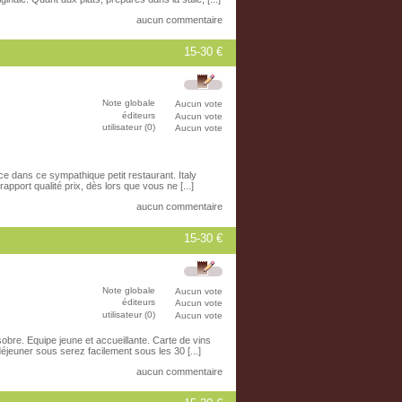
aucun commentaire
15-30 €
Note globale
Aucun vote
éditeurs
Aucun vote
utilisateur (0)
Aucun vote
ace dans ce sympathique petit restaurant. Italy
apport qualité prix, dès lors que vous ne [...]
aucun commentaire
15-30 €
Note globale
Aucun vote
éditeurs
Aucun vote
utilisateur (0)
Aucun vote
obre. Equipe jeune et accueillante. Carte de vins
 déjeuner sous serez facilement sous les 30 [...]
aucun commentaire