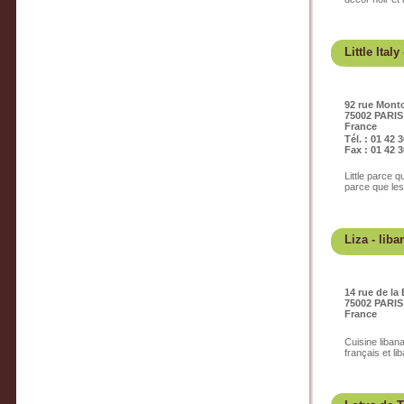
Little Italy
92 rue Monto
75002 PARIS
France
Tél. : 01 42 
Fax : 01 42 3
Little parce q
parce que les 
Liza
- liba
14 rue de la
75002 PARIS
France
Cuisine liban
français et li