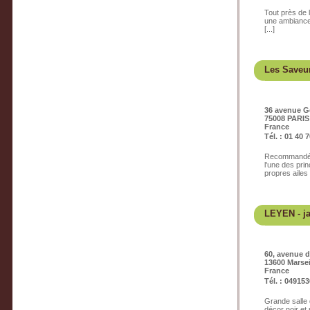
Tout près de 
une ambiance 
[...]
Les Saveur
36 avenue G
75008 PARIS
France
Tél. : 01 40 
Recommandé p
l'une des pri
propres ailes [
LEYEN
- j
60, avenue 
13600 Marsei
France
Tél. : 04915
Grande salle 
décor noir et 