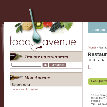
Recettes
Accueil
> Restau
Restaur
A
B
C
D
L
+ d'options
Les Quart
Se connecter
Connexion
/
Inscription
19 rue Geor
92130 ISSY
France
Tél. : 01 46 