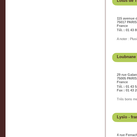
Lotus de T
115 avenue d
75017 PARIS
France
Tél. : 01 43 
A noter : Plu
Loubnane
29 rue Gala
75005 PARIS
France
Tél. : 01 43 
Fax : 01 43 2
Très bons mez
Lysïo
- fra
4 rue Ferrac