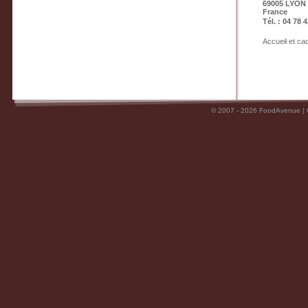
69005 LYON
France
Tél. : 04 78 
Accueil et c
© 2007 - 2026 FoodAvenue |