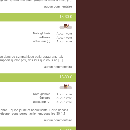
aucun commentaire
15-30 €
Note globale
Aucun vote
éditeurs
Aucun vote
utilisateur (0)
Aucun vote
ace dans ce sympathique petit restaurant. Italy
apport qualité prix, dès lors que vous ne [...]
aucun commentaire
15-30 €
Note globale
Aucun vote
éditeurs
Aucun vote
utilisateur (0)
Aucun vote
obre. Equipe jeune et accueillante. Carte de vins
 déjeuner sous serez facilement sous les 30 [...]
aucun commentaire