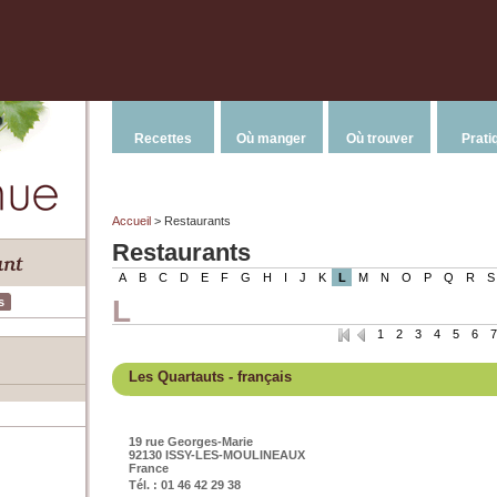
Recettes
Où manger
Où trouver
Prati
Accueil
> Restaurants
Restaurants
A
B
C
D
E
F
G
H
I
J
K
L
M
N
O
P
Q
R
S
L
s
1
2
3
4
5
6
7
Les Quartauts
- français
19 rue Georges-Marie
92130 ISSY-LES-MOULINEAUX
France
Tél. : 01 46 42 29 38