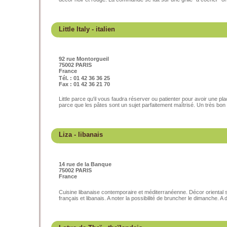
Little Italy
- italien
92 rue Montorgueil
75002 PARIS
France
Tél. : 01 42 36 36 25
Fax : 01 42 36 21 70
Little parce qu'il vous faudra réserver ou patienter pour avoir une pl
parce que les pâtes sont un sujet parfaitement maîtrisé. Un très bon r
Liza
- libanais
14 rue de la Banque
75002 PARIS
France
Cuisine libanaise contemporaire et méditerranéenne. Décor oriental s
français et libanais. A noter la possibilité de bruncher le dimanche. A