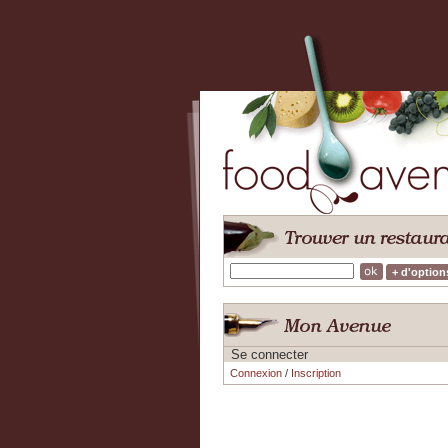
+ d'option
Se connecter
Connexion
/
Inscription