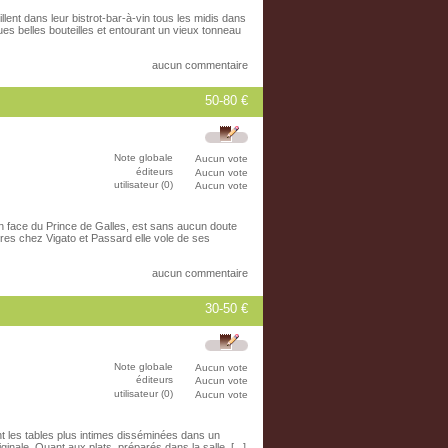
lent dans leur bistrot-bar-à-vin tous les midis dans
s belles bouteilles et entourant un vieux tonneau
aucun commentaire
50-80 €
Note globale
Aucun vote
éditeurs
Aucun vote
utilisateur (0)
Aucun vote
 face du Prince de Galles, est sans aucun doute
res chez Vigato et Passard elle vole de ses
aucun commentaire
30-50 €
Note globale
Aucun vote
éditeurs
Aucun vote
utilisateur (0)
Aucun vote
nt les tables plus intimes disséminées dans un
inale. Quant aux plats, préparés dans la salle, [...]