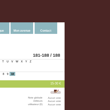
que
Mon avenue
Contact
181-188 / 188
T
U
V
W
X
Y
Z
8
9
10
15-30 €
Note globale
Aucun vote
éditeurs
Aucun vote
utilisateur (0)
Aucun vote