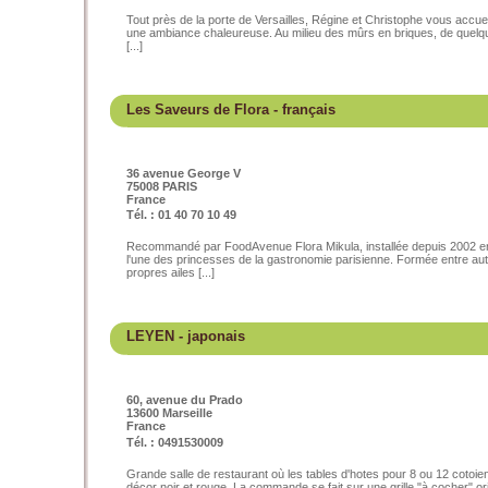
Tout près de la porte de Versailles, Régine et Christophe vous accueil
une ambiance chaleureuse. Au milieu des mûrs en briques, de quelque
[...]
Les Saveurs de Flora
- français
36 avenue George V
75008 PARIS
France
Tél. : 01 40 70 10 49
Recommandé par FoodAvenue Flora Mikula, installée depuis 2002 en
l'une des princesses de la gastronomie parisienne. Formée entre aut
propres ailes [...]
LEYEN
- japonais
60, avenue du Prado
13600 Marseille
France
Tél. : 0491530009
Grande salle de restaurant où les tables d'hotes pour 8 ou 12 cotoie
décor noir et rouge. La commande se fait sur une grille "à cocher" orig