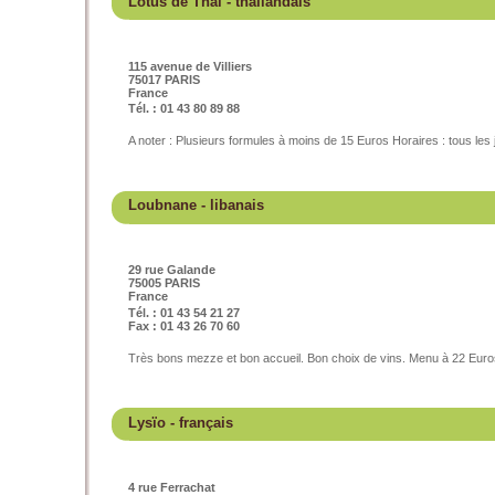
Lotus de Thaï
- thaïlandais
115 avenue de Villiers
75017 PARIS
France
Tél. : 01 43 80 89 88
A noter : Plusieurs formules à moins de 15 Euros Horaires : tous les
Loubnane
- libanais
29 rue Galande
75005 PARIS
France
Tél. : 01 43 54 21 27
Fax : 01 43 26 70 60
Très bons mezze et bon accueil. Bon choix de vins. Menu à 22 Euro
Lysïo
- français
4 rue Ferrachat