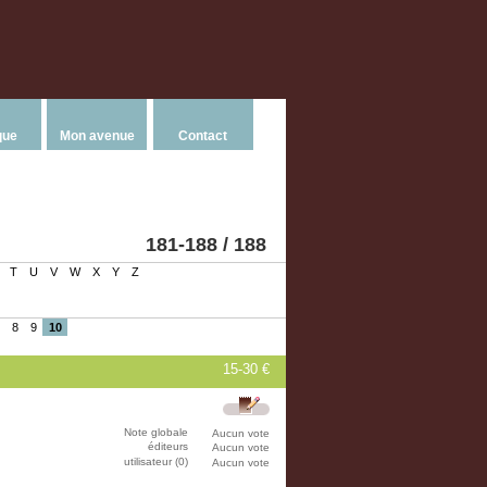
que
Mon avenue
Contact
181-188 / 188
T
U
V
W
X
Y
Z
8
9
10
15-30 €
Note globale
Aucun vote
éditeurs
Aucun vote
utilisateur (0)
Aucun vote