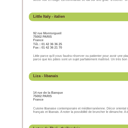
Little Italy
- italien
92 rue Montorgueil
75002 PARIS
France
Tél. : 01 42 36 36 25
Fax : 01 42 36 21 70
Little parce qu'il vous faudra réserver ou patienter pour avoir une pl
parce que les pâtes sont un sujet parfaitement maîtrisé. Un très bon r
Liza
- libanais
14 rue de la Banque
75002 PARIS
France
Cuisine libanaise contemporaire et méditerranéenne. Décor oriental s
français et libanais. A noter la possibilité de bruncher le dimanche. A