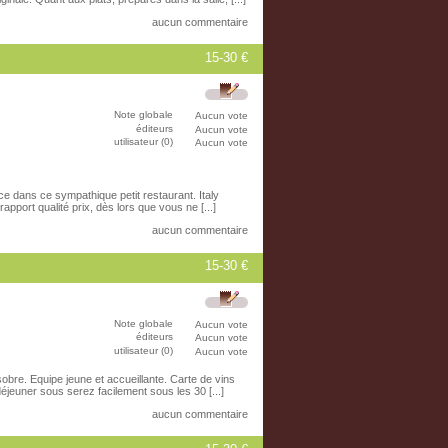
aucun commentaire
15-30 €
Note globale
Aucun vote
éditeurs
Aucun vote
utilisateur (0)
Aucun vote
ace dans ce sympathique petit restaurant. Italy
apport qualité prix, dès lors que vous ne [...]
aucun commentaire
15-30 €
Note globale
Aucun vote
éditeurs
Aucun vote
utilisateur (0)
Aucun vote
obre. Equipe jeune et accueillante. Carte de vins
 déjeuner sous serez facilement sous les 30 [...]
aucun commentaire