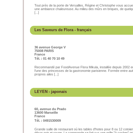
Tout près de la porte de Versailles, Régine et Christophe vous accueil
une ambiance chaleureuse. Au milieu des mûrs en briques, de quelque
[...]
Les Saveurs de Flora
- français
36 avenue George V
75008 PARIS
France
Tél. : 01 40 70 10 49
Recommandé par FoodAvenue Flora Mikula, installée depuis 2002 en
l'une des princesses de la gastronomie parisienne. Formée entre aut
propres ailes [...]
LEYEN
- japonais
60, avenue du Prado
13600 Marseille
France
Tél. : 0491530009
Grande salle de restaurant où les tables d'hotes pour 8 ou 12 cotoie
décor noir et rouge. La commande se fait sur une grille "à cocher" orig