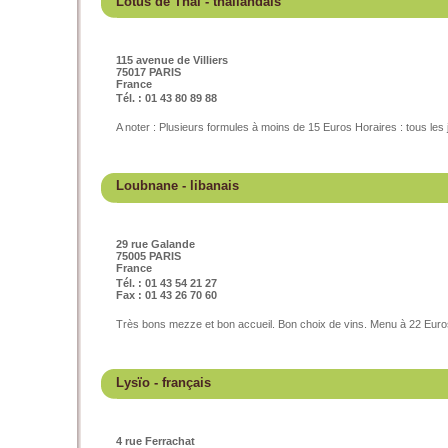
Lotus de Thaï
- thaïlandais
115 avenue de Villiers
75017 PARIS
France
Tél. : 01 43 80 89 88
A noter : Plusieurs formules à moins de 15 Euros Horaires : tous les
Loubnane
- libanais
29 rue Galande
75005 PARIS
France
Tél. : 01 43 54 21 27
Fax : 01 43 26 70 60
Très bons mezze et bon accueil. Bon choix de vins. Menu à 22 Euro
Lysïo
- français
4 rue Ferrachat