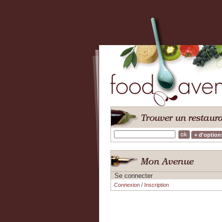
+ d'option
Se connecter
Connexion
/
Inscription