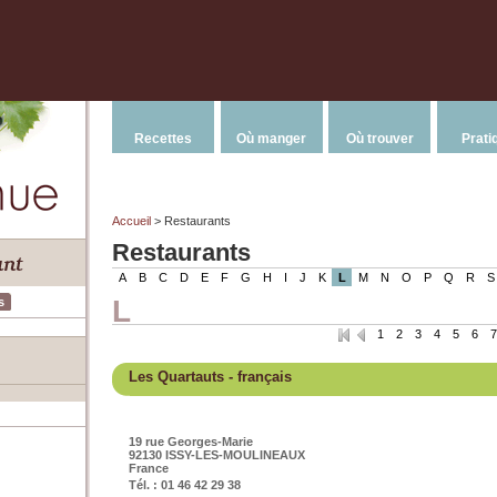
Recettes
Où manger
Où trouver
Prati
Accueil
> Restaurants
Restaurants
A
B
C
D
E
F
G
H
I
J
K
L
M
N
O
P
Q
R
S
L
s
1
2
3
4
5
6
7
Les Quartauts
- français
19 rue Georges-Marie
92130 ISSY-LES-MOULINEAUX
France
Tél. : 01 46 42 29 38