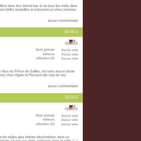
lent dans leur bistrot-bar-à-vin tous les midis dans
s belles bouteilles et entourant un vieux tonneau
aucun commentaire
50-80 €
Note globale
Aucun vote
éditeurs
Aucun vote
utilisateur (0)
Aucun vote
 face du Prince de Galles, est sans aucun doute
res chez Vigato et Passard elle vole de ses
aucun commentaire
30-50 €
Note globale
Aucun vote
éditeurs
Aucun vote
utilisateur (0)
Aucun vote
nt les tables plus intimes disséminées dans un
inale. Quant aux plats, préparés dans la salle, [...]