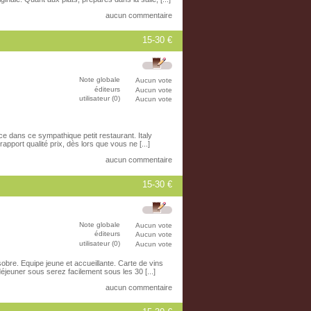
aucun commentaire
15-30 €
Note globale
Aucun vote
éditeurs
Aucun vote
utilisateur (0)
Aucun vote
ace dans ce sympathique petit restaurant. Italy
apport qualité prix, dès lors que vous ne [...]
aucun commentaire
15-30 €
Note globale
Aucun vote
éditeurs
Aucun vote
utilisateur (0)
Aucun vote
obre. Equipe jeune et accueillante. Carte de vins
 déjeuner sous serez facilement sous les 30 [...]
aucun commentaire