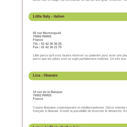
Little Italy
- italien
92 rue Montorgueil
75002 PARIS
France
Tél. : 01 42 36 36 25
Fax : 01 42 36 21 70
Little parce qu'il vous faudra réserver ou patienter pour avoir une pl
parce que les pâtes sont un sujet parfaitement maîtrisé. Un très bon r
Liza
- libanais
14 rue de la Banque
75002 PARIS
France
Cuisine libanaise contemporaire et méditerranéenne. Décor oriental s
français et libanais. A noter la possibilité de bruncher le dimanche. A