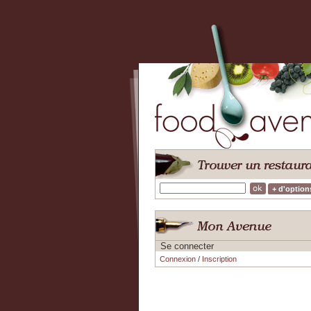
+ d'option
Se connecter
Connexion
/
Inscription