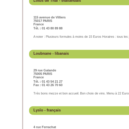
Lotus de Thaï
- thaïlandais
115 avenue de Villiers
75017 PARIS
France
Tél. : 01 43 80 89 88
A noter : Plusieurs formules à moins de 15 Euros Horaires : tous les
Loubnane
- libanais
29 rue Galande
75005 PARIS
France
Tél. : 01 43 54 21 27
Fax : 01 43 26 70 60
Très bons mezze et bon accueil. Bon choix de vins. Menu à 22 Euro
Lysïo
- français
4 rue Ferrachat