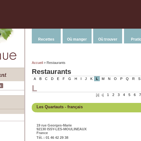
Recettes
Où manger
Où trouver
Prati
Accueil
> Restaurants
Restaurants
A
B
C
D
E
F
G
H
I
J
K
L
M
N
O
P
Q
R
S
L
s
1
2
3
4
5
6
7
Les Quartauts
- français
19 rue Georges-Marie
92130 ISSY-LES-MOULINEAUX
France
Tél. : 01 46 42 29 38