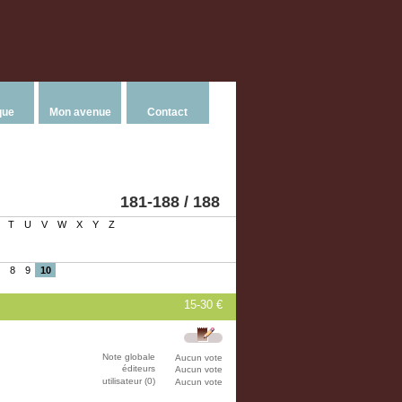
que
Mon avenue
Contact
181-188 / 188
T
U
V
W
X
Y
Z
8
9
10
15-30 €
Note globale
Aucun vote
éditeurs
Aucun vote
utilisateur (0)
Aucun vote