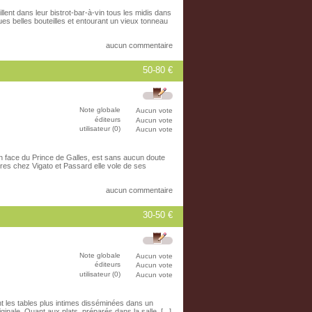
lent dans leur bistrot-bar-à-vin tous les midis dans
s belles bouteilles et entourant un vieux tonneau
aucun commentaire
50-80 €
Note globale
Aucun vote
éditeurs
Aucun vote
utilisateur (0)
Aucun vote
 face du Prince de Galles, est sans aucun doute
res chez Vigato et Passard elle vole de ses
aucun commentaire
30-50 €
Note globale
Aucun vote
éditeurs
Aucun vote
utilisateur (0)
Aucun vote
nt les tables plus intimes disséminées dans un
inale. Quant aux plats, préparés dans la salle, [...]