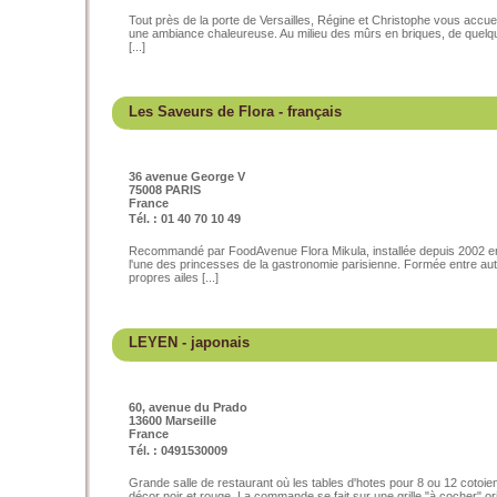
Tout près de la porte de Versailles, Régine et Christophe vous accueil
une ambiance chaleureuse. Au milieu des mûrs en briques, de quelque
[...]
Les Saveurs de Flora
- français
36 avenue George V
75008 PARIS
France
Tél. : 01 40 70 10 49
Recommandé par FoodAvenue Flora Mikula, installée depuis 2002 en
l'une des princesses de la gastronomie parisienne. Formée entre aut
propres ailes [...]
LEYEN
- japonais
60, avenue du Prado
13600 Marseille
France
Tél. : 0491530009
Grande salle de restaurant où les tables d'hotes pour 8 ou 12 cotoie
décor noir et rouge. La commande se fait sur une grille "à cocher" orig