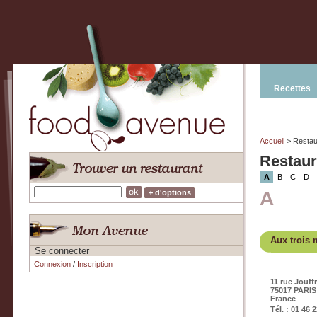
Recettes
Accueil
> Restau
Restaur
A
B
C
D
A
+ d'options
Aux trois
Se connecter
Connexion
/
Inscription
11 rue Jouf
75017 PARIS
France
Tél. : 01 46 