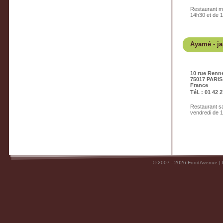
Restaurant ma
14h30 et de 
Ayamé
- j
10 rue Renn
75017 PARIS
France
Tél. : 01 42 
Restaurant sa
vendredi de 
© 2007 - 2026 FoodAvenue |