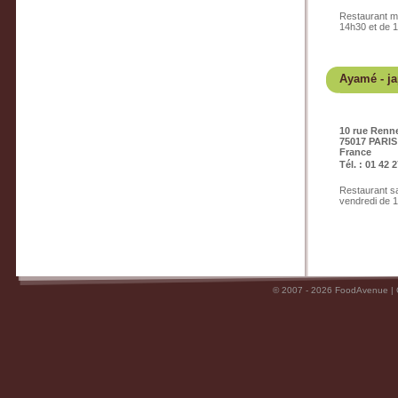
Restaurant ma
14h30 et de 
Ayamé
- j
10 rue Renn
75017 PARIS
France
Tél. : 01 42 
Restaurant sa
vendredi de 
© 2007 - 2026 FoodAvenue |