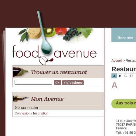
Recettes
Accueil
> Restau
Restaur
A
B
C
D
A
+ d'options
Aux trois
Se connecter
Connexion
/
Inscription
11 rue Jouf
75017 PARIS
France
Tél. : 01 46 