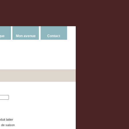
que
Mon avenue
Contact
uit laitier
 de saison