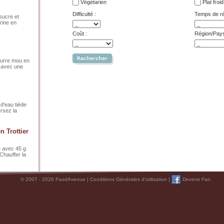
Végétarien
Plat froid
Difficulté :
Temps de réa
 sucre et
rine en
Coût :
Région/Pay
eurre mou en
 (avec une
 d'eau tiède
rsez la
n Trottier
e avec 45 g
Chauffer la
© 2007 - 2026 FoodAvenue |
Conditions Générales d'utilisation
|
Devenir Fan