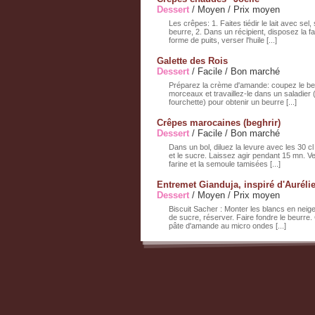
Dessert
/ Moyen / Prix moyen
Les crêpes: 1. Faites tiédir le lait avec sel,
beurre, 2. Dans un récipient, disposez la fa
forme de puits, verser l'huile [...]
Galette des Rois
Dessert
/ Facile / Bon marché
Préparez la crème d'amande: coupez le b
morceaux et travaillez-le dans un saladier
fourchette) pour obtenir un beurre [...]
Crêpes marocaines (beghrir)
Dessert
/ Facile / Bon marché
Dans un bol, diluez la levure avec les 30 cl
et le sucre. Laissez agir pendant 15 mn. Ve
farine et la semoule tamisées [...]
Entremet Gianduja, inspiré d'Aurélie
Dessert
/ Moyen / Prix moyen
Biscuit Sacher : Monter les blancs en neig
de sucre, réserver. Faire fondre le beurre. 
pâte d'amande au micro ondes [...]