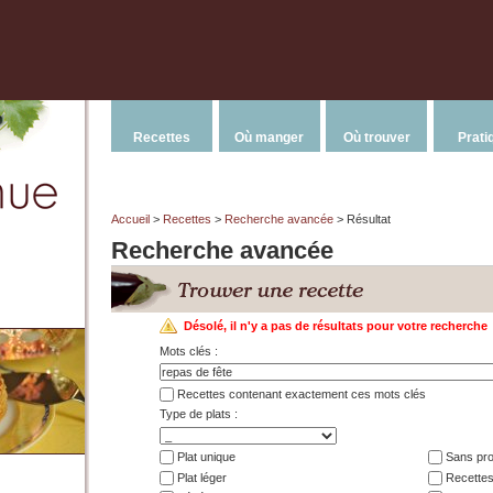
Recettes
Où manger
Où trouver
Prati
Accueil
>
Recettes
>
Recherche avancée
> Résultat
Recherche avancée
Désolé, il n'y a pas de résultats pour votre recherche
Mots clés :
Recettes contenant exactement ces mots clés
Type de plats :
Plat unique
Sans prod
Plat léger
Recettes