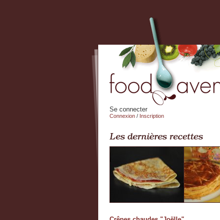
Se connecter
Connexion
/
Inscription
Crêpes chaudes "Joëlle"