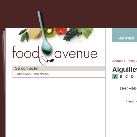
Recettes
Accueil
>
Lexiqu
Aiguille
Se connecter
Connexion
/
Inscription
A
B
C
D
TECHN
Tranche