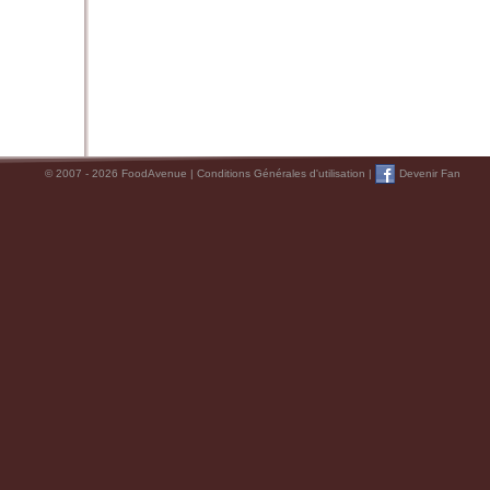
© 2007 - 2026 FoodAvenue |
Conditions Générales d'utilisation
|
Devenir Fan