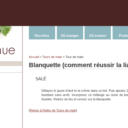
Recettes
Où manger
Où trouver
Prati
Accueil
>
Tours de main
> Tour de main
Blanquette (comment réussir la li
SALÉ
Délayez le jaune d’œuf et la crème dans un bol. Puis ajoutez 2 
fouettant sans arrêt. Incorporez ce mélange au reste de bou
fouetter. Retirez du feu et versez sur la blanquette.
[
Retour à l'index de Tours de main
]