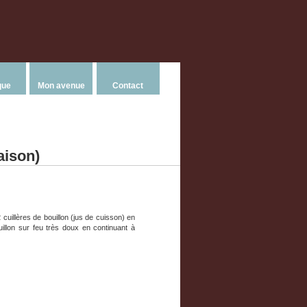
que
Mon avenue
Contact
aison)
cuillères de bouillon (jus de cuisson) en
illon sur feu très doux en continuant à