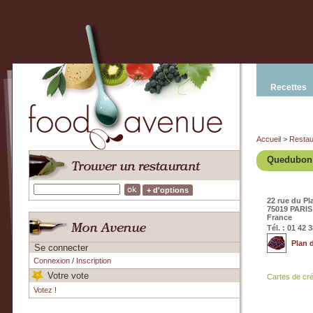
Recettes
Accueil
>
Restau
Quedubon
+ d'options
22 rue du Pl
75019 PARIS
France
Tél. : 01 42 
Plan 
Se connecter
Connexion
/
Inscription
Votre vote
Cartes de cr
Votez !