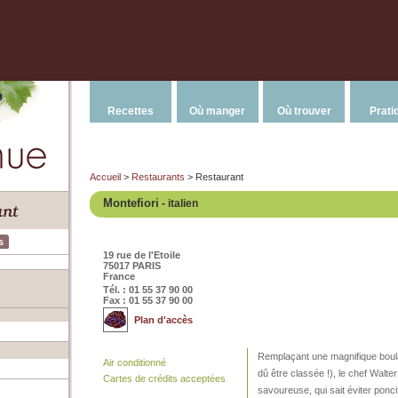
Recettes
Où manger
Où trouver
Prati
Accueil
>
Restaurants
> Restaurant
Montefiori
- italien
s
19 rue de l'Etoile
75017 PARIS
France
Tél. : 01 55 37 90 00
Fax : 01 55 37 90 00
Plan d'accès
Remplaçant une magnifique boulan
Air conditionné
dû être classée !), le chef Walt
Cartes de crédits acceptées
savoureuse, qui sait éviter poncifs