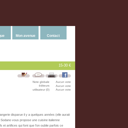
que
Mon avenue
Contact
15-30 €
Note globale
Aucun vote
éditeurs
Aucun vote
utilisateur (0)
Aucun vote
gerie disparue il y a quelques années (elle aurait
er Sodano vous propose une cuisine italienne
 et artifices qui font que l'on oublie parfois ce