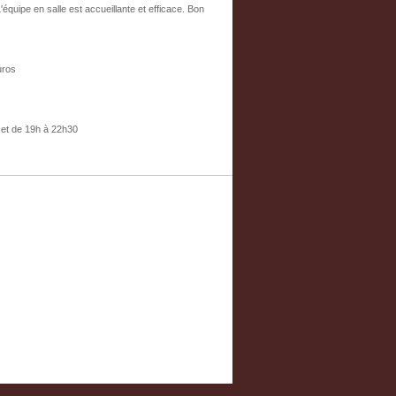
 L'équipe en salle est accueillante et efficace. Bon
uros
 et de 19h à 22h30