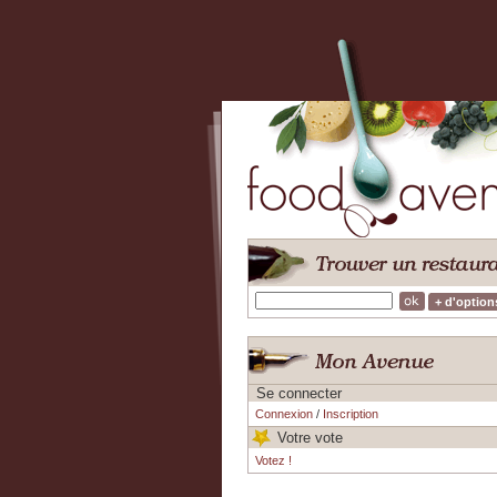
+ d'option
Se connecter
Connexion
/
Inscription
Votre vote
Votez !