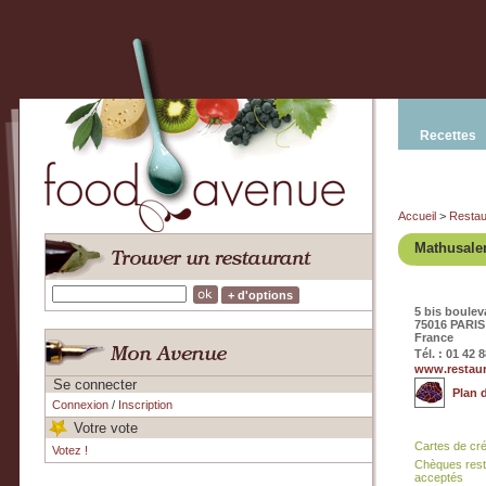
Recettes
Accueil
>
Restau
Mathusal
+ d'options
5 bis boule
75016 PARIS
France
Tél. : 01 42 
www.restau
Se connecter
Plan 
Connexion
/
Inscription
Votre vote
Cartes de cr
Votez !
Chèques rest
acceptés