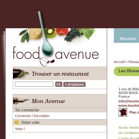
Recettes
Accueil
>
Restau
Les Olivie
+ d'options
1 rue de Bil
92100 BOU
France
info@lesoliv
www.lesoliv
Se connecter
Plan 
Connexion
/
Inscription
Votre vote
Accès handi
Votez !
Air condition
Cartes de cr