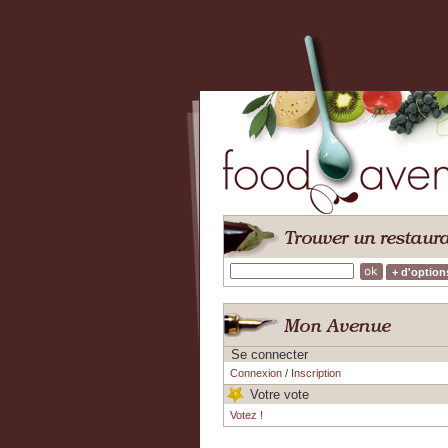
+ d'option
Se connecter
Connexion
/
Inscription
Votre vote
Votez !