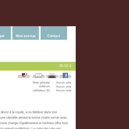
que
Mon avenue
Contact
30-50 €
Note globale
Aucun vote
éditeurs
Aucun vote
utilisateur (0)
Aucun vote
ièvre à la royale, a su fidéliser dans son
une clientèle aimant la bonne chaire servie avec
arte change régulièrement et l'ardoise offre tous
on rapport qualité/prix. La carte des vins est