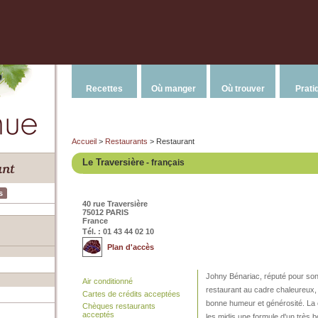
Recettes
Où manger
Où trouver
Prati
Accueil
>
Restaurants
> Restaurant
Le Traversière
- français
s
40 rue Traversière
75012 PARIS
France
Tél. : 01 43 44 02 10
Plan d'accès
Johny Bénariac, réputé pour son l
Air conditionné
restaurant au cadre chaleureux, 
Cartes de crédits acceptées
bonne humeur et générosité. La c
Chèques restaurants
acceptés
les midis une formule d'un très b