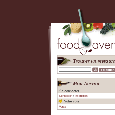
+ d'option
Se connecter
Connexion
/
Inscription
Votre vote
Votez !