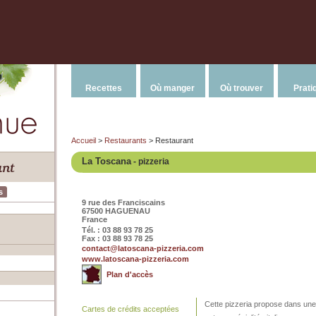
Recettes
Où manger
Où trouver
Prati
Accueil
>
Restaurants
> Restaurant
La Toscana
- pizzeria
s
9 rue des Franciscains
67500 HAGUENAU
France
Tél. : 03 88 93 78 25
Fax : 03 88 93 78 25
contact@latoscana-pizzeria.com
www.latoscana-pizzeria.com
Plan d'accès
Cette pizzeria propose dans une 
Cartes de crédits acceptées