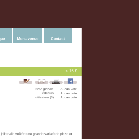
que
Mon avenue
Contact
< 15 €
Note globale
Aucun vote
éditeurs
Aucun vote
utilisateur (0)
Aucun vote
jolie salle voûtée une grande variaté de pizze et