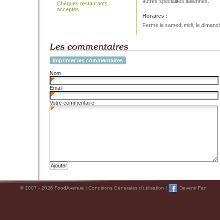
autres spécialités italiennes.
Chèques restaurants
acceptés
Horaires :
Fermé le samedi midi, le dimanche
Imprimer les commentaires
Nom
Email
Votre commentaire
© 2007 - 2026 FoodAvenue |
Conditions Générales d'utilisation
|
Devenir Fan