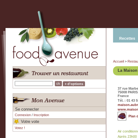
Recettes
Accueil
>
Restau
La Maison 
+ d'options
37 rue Marb
75008 PARIS
France
Tél. : 01 43 
maison.aub
Se connecter
www.maison
Connexion
/
Inscription
Plan 
Votre vote
Votez !
Air condition
Après 23h00