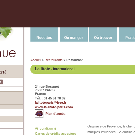
Recettes
Où manger
Où trouver
Prati
Accueil
>
Restaurants
> Restaurant
La litote
- international
s
24 rue Bosquet
75007 PARIS
France
Tél. : 01 45 51 78 82
lalitoteparis@free.fr
www.la-litote-paris.com
Plan d'accès
Originaire de Provence, le chef
Air conditionné
multiples influences. Sa cuisine 
Cartes de crédits acceptées