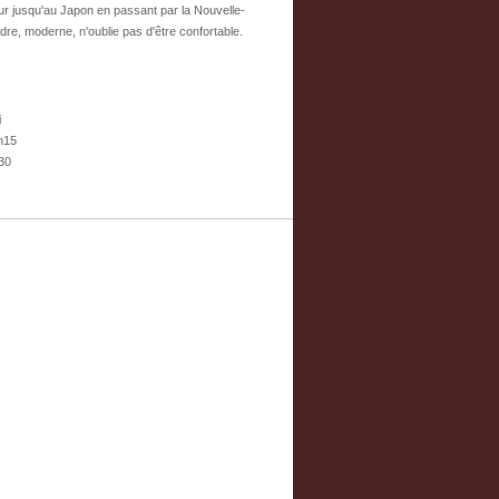
ur jusqu'au Japon en passant par la Nouvelle-
dre, moderne, n'oublie pas d'être confortable.
i
h15
30