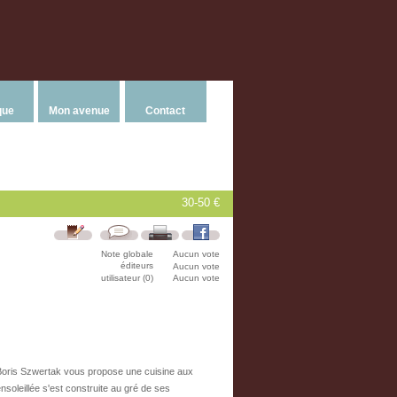
que
Mon avenue
Contact
30-50 €
Note globale
Aucun vote
éditeurs
Aucun vote
utilisateur (0)
Aucun vote
 Boris Szwertak vous propose une cuisine aux
ensoleillée s'est construite au gré de ses