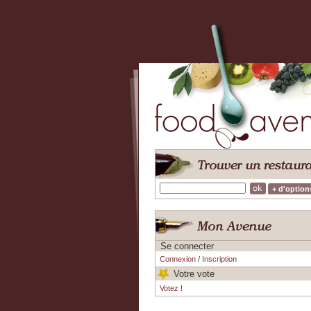
+ d'option
Se connecter
Connexion
/
Inscription
Votre vote
Votez !