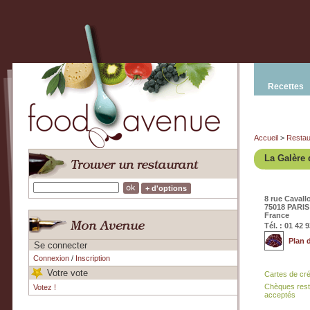
Recettes
Accueil
>
Restau
La Galère 
+ d'options
8 rue Cavallo
75018 PARIS
France
Tél. : 01 42 
Plan 
Se connecter
Connexion
/
Inscription
Votre vote
Cartes de cr
Chèques rest
Votez !
acceptés