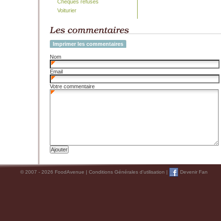
Chèques refusés
Voiturier
Imprimer les commentaires
Nom
Email
Votre commentaire
© 2007 - 2026 FoodAvenue |
Conditions Générales d'utilisation
|
Devenir Fan