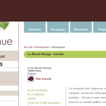
Recettes
Où manger
Où trouver
Prati
Accueil
>
Restaurants
> Restaurant
La Boule Rouge
- oriental
s
1, rue Boule Rouge
75009 Paris
France
Plan d'accès
Ce restaurant très chaleureux v
Accès handicapé
catégorie...tel que leur kémia grat
Air conditionné
assiettes... Ensuite on peut ret
Cacher
poissons ou viandes grillées, l'ex
Cartes de crédits acceptées