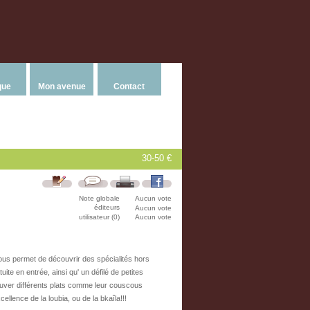
que
Mon avenue
Contact
30-50 €
Note globale
Aucun vote
éditeurs
Aucun vote
utilisateur (0)
Aucun vote
ous permet de découvrir des spécialités hors
uite en entrée, ainsi qu' un défilé de petites
rouver différents plats comme leur couscous
cellence de la loubia, ou de la bkaîla!!!