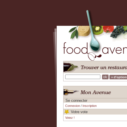
+ d'option
Se connecter
Connexion
/
Inscription
Votre vote
Votez !