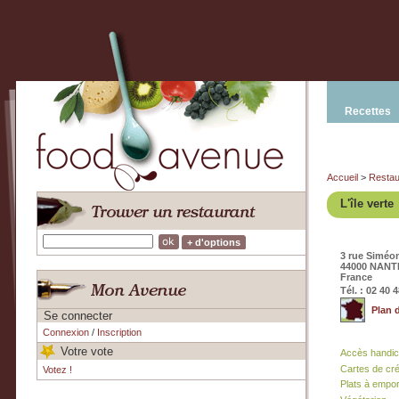
Recettes
Accueil
>
Restau
L'île verte
+ d'options
3 rue Siméo
44000 NANT
France
Tél. : 02 40 
Plan 
Se connecter
Connexion
/
Inscription
Votre vote
Accès handi
Cartes de cr
Votez !
Plats à empor