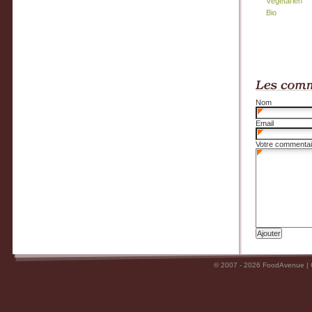
Végétarien
Bio
Nom
Email
Votre commentai
© 2007 - 2026 FoodAvenue |