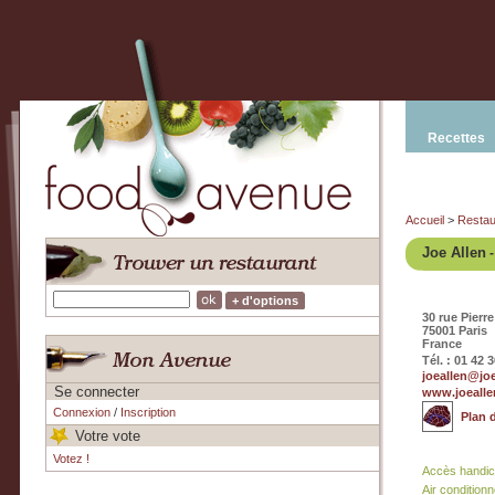
Recettes
Accueil
>
Restau
Joe Allen
-
+ d'options
30 rue Pierr
75001 Paris
France
Tél. : 01 42 
joeallen@jo
Se connecter
www.joealle
Connexion
/
Inscription
Plan 
Votre vote
Votez !
Accès handi
Air condition