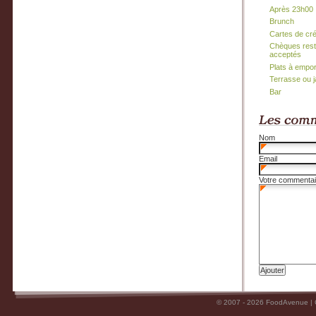
Après 23h00
Brunch
Cartes de cr
Chèques rest
acceptés
Plats à empor
Terrasse ou j
Bar
Nom
Email
Votre commentai
© 2007 - 2026 FoodAvenue |