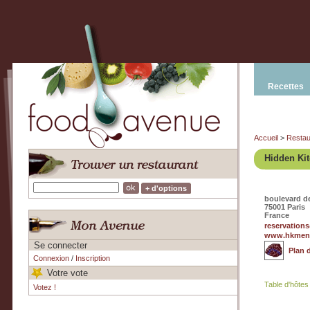
Recettes
Accueil
>
Restau
Hidden Ki
+ d'options
boulevard d
75001 Paris
France
reservatio
www.hkmen
Se connecter
Plan 
Connexion
/
Inscription
Votre vote
Table d'hôtes
Votez !