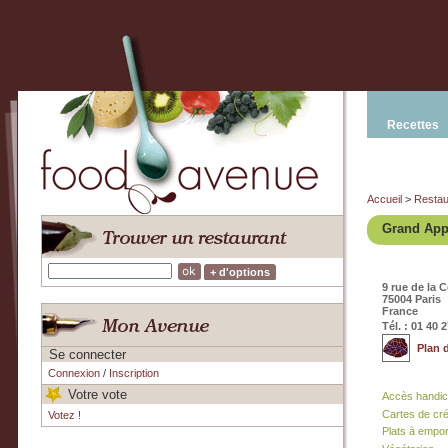
Recettes
Accueil
>
Restau
Grand App
+ d'options
9 rue de la C
75004 Paris
France
Tél. : 01 40 
Plan 
Se connecter
Connexion
/
Inscription
Votre vote
Accès handi
Cartes de cr
Votez !
Plats à empor