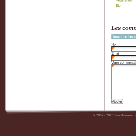
Végétarien
Bio
Imprimer les 
Nom
Email
Votre commentai
© 2007 - 2026 FoodAvenue |