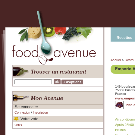
Recettes
Accueil
>
Restau
Emporio A
+ d'options
149 bouleva
75006 PARIS
France
www.emporio
Plan 
Se connecter
Connexion
/
Inscription
Votre vote
Air condition
Après 23h00
Votez !
Brunch