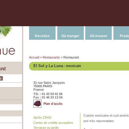
Recettes
Où manger
Où trouver
Prati
Accueil
>
Restaurants
> Restaurant
El Sol y La Luna
- mexicain
s
31 rue Saint Jacques
75005 PARIS
France
Tél. : 01 43 54 41 56
Fax : 01 46 33 13 04
Plan d'accès
Cuisine mexicaine et sud-améric
Après 23h00
prix très raisonnables.
Cartes de crédits acceptées
Terrasse ou jardin