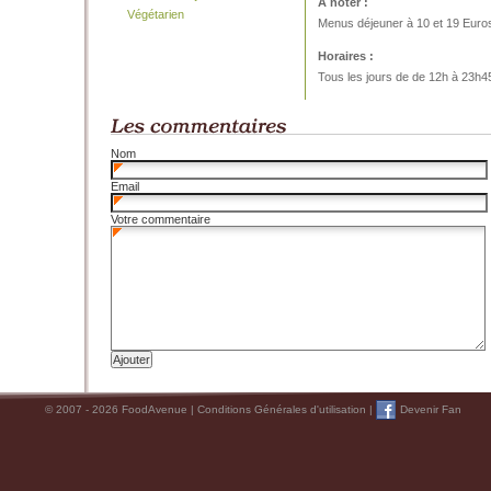
A noter :
Végétarien
Menus déjeuner à 10 et 19 Euro
Horaires :
Tous les jours de de 12h à 23h4
Nom
Email
Votre commentaire
© 2007 - 2026 FoodAvenue |
Conditions Générales d'utilisation
|
Devenir Fan