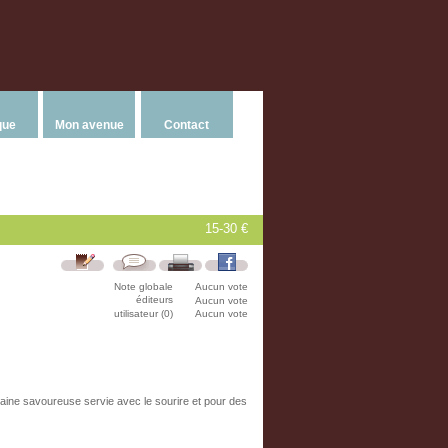
que
Mon avenue
Contact
15-30 €
Note globale
Aucun vote
éditeurs
Aucun vote
utilisateur (0)
Aucun vote
aine savoureuse servie avec le sourire et pour des