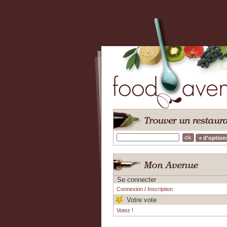
+ d'option
Se connecter
Connexion
/
Inscription
Votre vote
Votez !