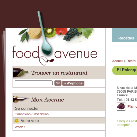
Recettes
Accueil
>
Restau
El Palenq
+ d'options
5 rue de la
75005 PARIS
France
Tél. : 01 43 
Plan 
Se connecter
Connexion
/
Inscription
Votre vote
Chèques rest
acceptés
Votez !