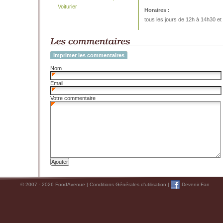
Voiturier
Horaires :
tous les jours de 12h à 14h30 et
Imprimer les commentaires
Nom
Email
Votre commentaire
© 2007 - 2026 FoodAvenue |
Conditions Générales d'utilisation
|
Devenir Fan