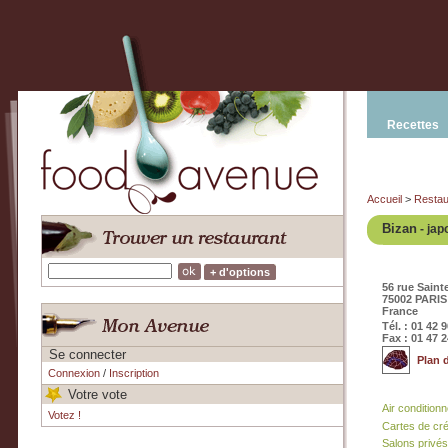
Recettes
Accueil
>
Restau
Bizan
- jap
+ d'options
56 rue Sain
75002 PARIS
France
Tél. : 01 42 
Fax : 01 47 2
Se connecter
Plan 
Connexion
/
Inscription
Votre vote
Air condition
Votez !
Cartes de cr
Salons privés