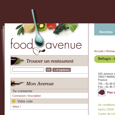
Recettes
Accueil
>
Restau
Bellagio
- i
+ d'options
101 avenue 
75017 PARIS
France
Tél. : 01 40 
Fax : 01 45 7
Se connecter
Plan 
Connexion
/
Inscription
Votre vote
Air condition
Votez !
Après 23h00
Cartes de cr