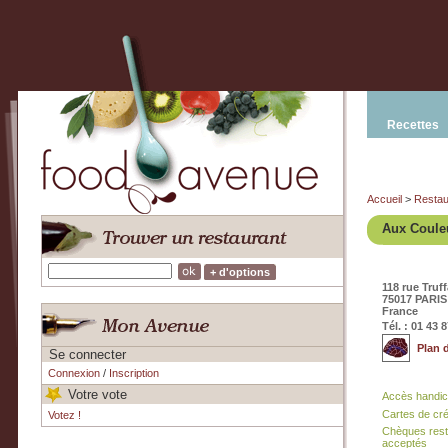
Recettes
Accueil
>
Restau
Aux Coule
+ d'options
118 rue Truf
75017 PARIS
France
Tél. : 01 43 
Plan 
Se connecter
Connexion
/
Inscription
Votre vote
Accès handi
Cartes de cr
Votez !
Chèques rest
acceptés