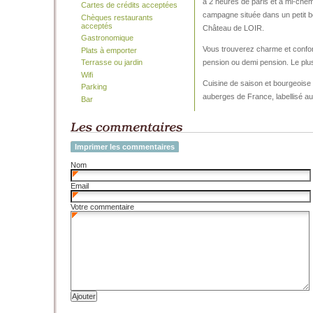
à 2 heures de paris et à mi-ch
Cartes de crédits acceptées
campagne située dans un petit b
Chèques restaurants
acceptés
Château de LOIR.
Gastronomique
Vous trouverez charme et confor
Plats à emporter
pension ou demi pension. Le plus
Terrasse ou jardin
Wifi
Cuisine de saison et bourgeoise
Parking
auberges de France, labellisé au
Bar
Imprimer les commentaires
Nom
Email
Votre commentaire