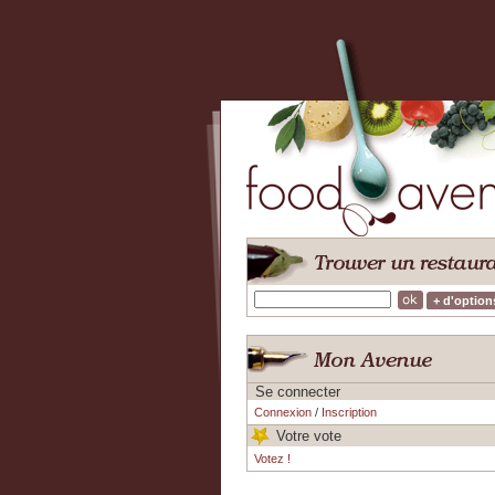
+ d'option
Se connecter
Connexion
/
Inscription
Votre vote
Votez !