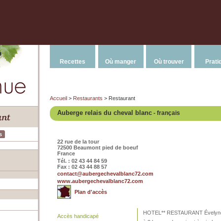
Recettes
Où manger
Où trouver
Prati
Accueil
>
Restaurants
> Restaurant
Auberge relais du cheval blanc
- français
s
22 rue de la tour
72500 Beaumont pied de boeuf
France
Tél. : 02 43 44 84 59
Fax : 02 43 44 88 57
contact@aubergechevalblanc72.com
www.aubergechevalblanc72.com
Plan d'accès
HOTEL** RESTAURANT Évelyne et
Accès handicapé