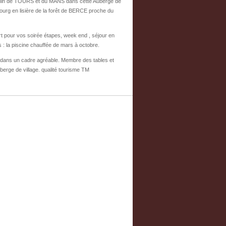
emin de TOURS et du MANS dans cette Auberge de
ourg en lisière de la forêt de BERCE proche du
t pour vos soirée étapes, week end , séjour en
 : la piscine chauffée de mars à octobre.
 dans un cadre agréable. Membre des tables et
berge de village. qualité tourisme TM