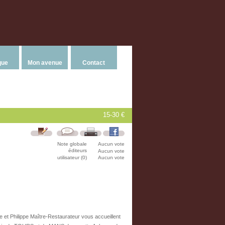
que
Mon avenue
Contact
15-30 €
Note globale
Aucun vote
éditeurs
Aucun vote
utilisateur (0)
Aucun vote
 Philippe Maître-Restaurateur vous accueillent