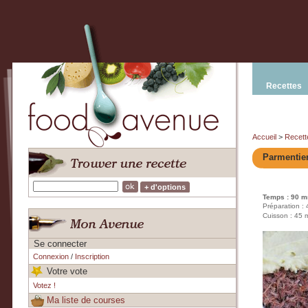
Recettes
Accueil
>
Recett
Parmentier
+ d'options
Temps : 90 m
Préparation :
Cuisson : 45 
Se connecter
Connexion
/
Inscription
Votre vote
Votez !
Ma liste de courses