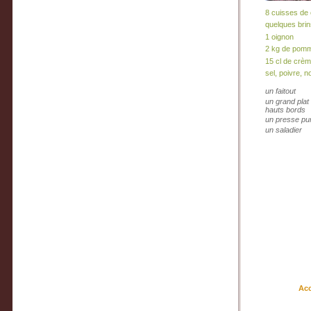
8 cuisses de 
quelques brin
1 oignon
2 kg de pomm
15 cl de crème
sel, poivre, 
un faitout
un grand plat
hauts bords
un presse pu
un saladier
Ac