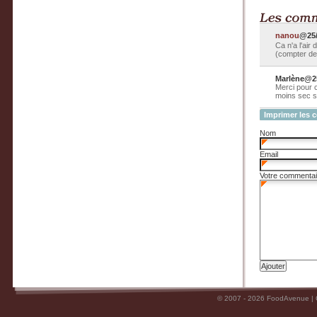
nanou
@25/
Ca n'a l'air
(compter de
Marlène@25
Merci pour c
moins sec s
Imprimer les 
Nom
Email
Votre commentai
© 2007 - 2026 FoodAvenue |